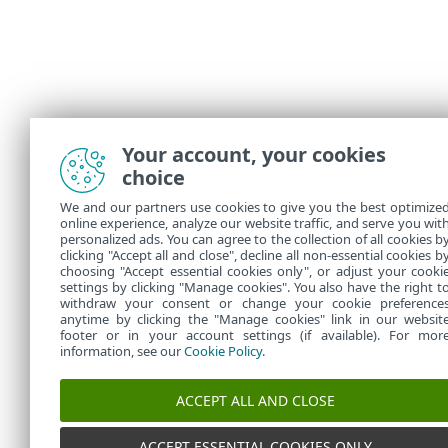
Your account, your cookies
choice
We and our partners use cookies to give you the best optimize
online experience, analyze our website traffic, and serve you wit
personalized ads. You can agree to the collection of all cookies b
clicking "Accept all and close", decline all non-essential cookies b
choosing "Accept essential cookies only", or adjust your cooki
settings by clicking "Manage cookies". You also have the right t
withdraw your consent or change your cookie preference
anytime by clicking the "Manage cookies" link in our websit
footer or in your account settings (if available). For mor
information, see our
Cookie Policy
.
ACCEPT ALL AND CLOSE
ACCEPT ESSENTIAL COOKIES ONLY