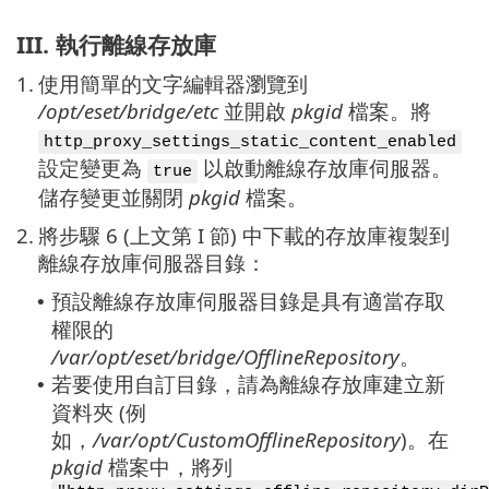
III. 執行離線存放庫
1.
使用簡單的文字編輯器瀏覽到
/opt/eset/bridge/etc
並開啟
pkgid
檔案。將
http_proxy_settings_static_content_enabled
設定變更為
以啟動離線存放庫伺服器。
true
儲存變更並關閉
pkgid
檔案。
2.
將步驟 6 (上文第 I 節) 中下載的存放庫複製到
離線存放庫伺服器目錄：
預設離線存放庫伺服器目錄是具有適當存取
•
權限的
/var/opt/eset/bridge/OfflineRepository
。
若要使用自訂目錄，請為離線存放庫建立新
•
資料夾 (例
如，
/var/opt/CustomOfflineRepository
)。在
pkgid
檔案中，將列