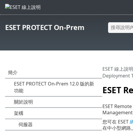
ESET PROTECT On-Prem
ESET 線上說
Deployment T
ESET R
ESET Remo
Manageme
您可在 ESET
在中小型網路