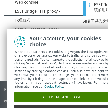
ESET 
統的用
如需工具先決
Your account, your cookies
choice
We and our partners use cookies to give you the best optimize
online experience, analyze our website traffic, and serve you wit
personalized ads. You can agree to the collection of all cookies b
clicking "Accept all and close", decline all non-essential cookies b
choosing "Accept essential cookies only", or adjust your cooki
settings by clicking "Manage cookies". You also have the right t
withdraw your consent or change your cookie preference
anytime by clicking the "Manage cookies" link in our websit
footer or in your account settings (if available). For mor
information, see our
Cookie Policy
.
End of Life
ESET 知識庫
ESET 論壇
ESET Status Portal
地區設
ACCEPT ALL AND CLOSE
© 1992 - 2026 ESET, spol. s r.o. - 保留所有權利。