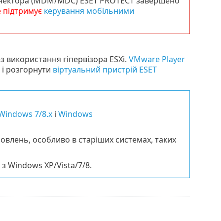
онектора (MDM/MDC) ESET PROTECT завершено
е підтримує
керування мобільними
з використання гіпервізора ESXi.
VMware Player
 і розгорнути
віртуальний пристрій ESET
Windows 7/8.x
і
Windows
овлень, особливо в старіших системах, таких
 Windows XP/Vista/7/8.