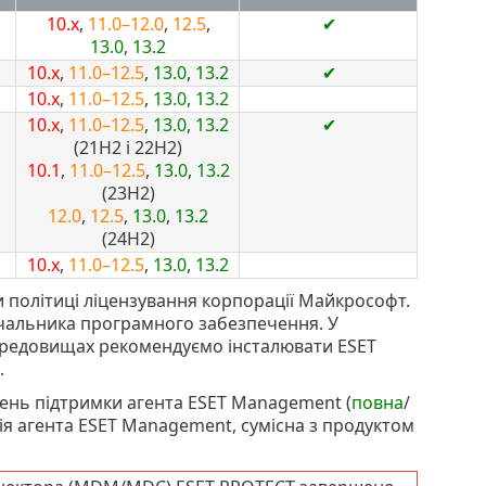
10.x
,
11.0–12.0
,
12.5
,
✔
13.0
,
13.2
10.x
,
11.0–12.5
,
13.0
,
13.2
✔
10.x
,
11.0–12.5
,
13.0
,
13.2
10.x
,
11.0–12.5
,
13.0
,
13.2
✔
(
21H2
і
22H2
)
10.1
,
11.0–12.5
,
13.0
,
13.2
(
23H2
)
12.0
,
12.5
,
13.0
,
13.2
(
24H2
)
10.x
,
11.0–12.5
,
13.0
,
13.2
и політиці ліцензування корпорації Майкрософт.
ачальника програмного забезпечення. У
ередовищах рекомендуємо інсталювати ESET
.
ень підтримки агента ESET Management (
повна
/
рсія агента ESET Management, сумісна з продуктом