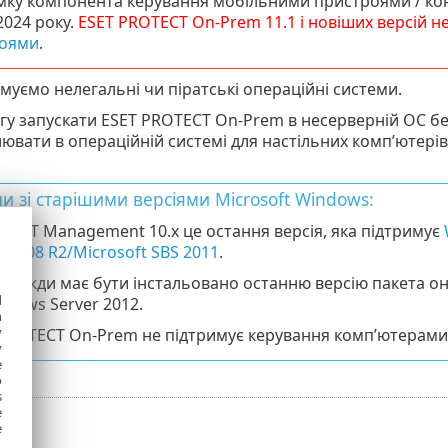
мку компонента керування мобільними пристроями / к
 2024 року.
ESET PROTECT
On-Prem
11.1
і новіших версій н
оями
.
муємо нелегальні чи піратські операційні системи.
гу запускати ESET PROTECT On-Prem в несерверній ОС бе
ювати в операційній системі для настільних комп’ютерів
и зі старішими версіями Microsoft Windows:
 ESET Management 10.x це остання версія, яка підтримує
r 2008 R2/Microsoft SBS 2011
.
 завжди має бути інстальовано останню версію пакета он
d
ndows Server 2012.
h
y
PROTECT On-Prem не підтримує керування комп’ютерами з
y
e
o
s
e
e