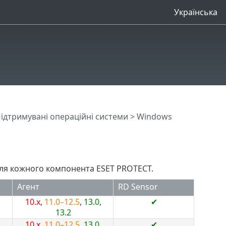
Українська
ідтримувані операційні системи
> Windows
для кожного компонента ESET PROTECT.
Агент
RD Sensor
10.x
,
11.0–12.5
,
13.0
,
✔
13.2
10.x
,
11.0–12.5
,
13.0
,
✔