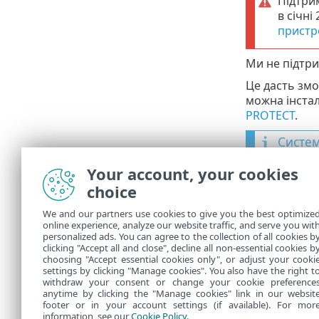
Підтри
в січні
пристр
Ми не підтри
Це дасть змо
можна інстал
PROTECT
.
Систем
Агент
•
Your account, your cookies
Serve
choice
У вас
•
We and our partners use cookies to give you the best optimize
як Wi
online experience, analyze our website traffic, and serve you wit
personalized ads. You can agree to the collection of all cookies b
ESET 
•
clicking "Accept all and close", decline all non-essential cookies b
choosing "Accept essential cookies only", or adjust your cooki
settings by clicking "Manage cookies". You also have the right t
withdraw your consent or change your cookie preference
anytime by clicking the "Manage cookies" link in our websit
footer or in your account settings (if available). For mor
information, see our
Cookie Policy
.