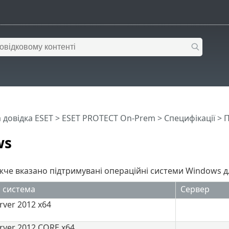
 довідка ESET
>
ESET PROTECT On-Prem
>
Специфікації
>
П
ws
жче вказано підтримувані операційні системи Windows 
 система
Сервер
ver 2012 x64
rver 2012 CORE x64