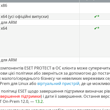
 x86
 x64
(усі офіційні випуски)
✔*
для
ARM
 x64
✔*
для
ARM
 компонентів ESET PROTECT в ОС клієнта може суперечит
ови цієї політики або зверніться за допомогою до пост
 малого/середнього бізнесу чи невеликих мережевих с
Prem для Linux або
віртуальний пристрій
, де це можливо
 політиці ESET щодо завершення підтримки визначає рів
авершення підтримки
) і дати її завершення. Остання ве
T On-Prem 12.0, —
13.2
.