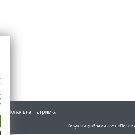
d
h
y
y
e
o
s
e
e
l
Регіональна підтримка
Керувати файлами cookie
Політи