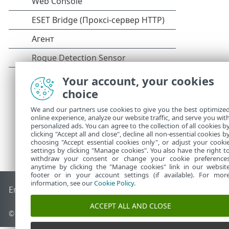
Your account, your cookies
choice
We and our partners use cookies to give you the best optimize
online experience, analyze our website traffic, and serve you wit
personalized ads. You can agree to the collection of all cookies b
clicking "Accept all and close", decline all non-essential cookies b
choosing "Accept essential cookies only", or adjust your cooki
settings by clicking "Manage cookies". You also have the right t
withdraw your consent or change your cookie preference
anytime by clicking the "Manage cookies" link in our websit
footer or in your account settings (if available). For mor
information, see our
Cookie Policy
.
End of Life
База знань ESET
Форум ESET
ESET Status Porta
ACCEPT ALL AND CLOSE
© 1992 - 2026 ESET, spol. s r.o. - Усі права захищено.