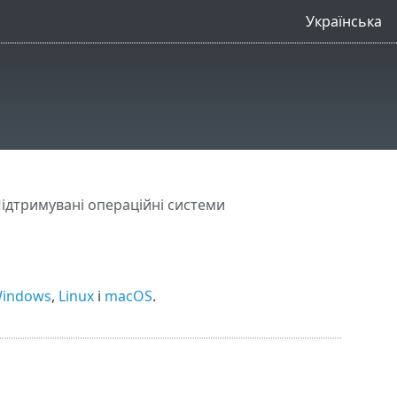
Українська
ідтримувані операційні системи
indows
,
Linux
і
macOS
.