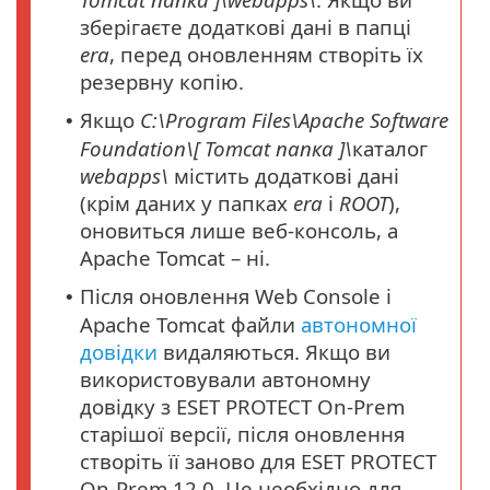
зберігаєте додаткові дані в папці
era
, перед оновленням створіть їх
резервну копію.
Якщо
C:\Program Files\Apache Software
•
Foundation\[ Tomcat
папка
]\
каталог
webapps\
містить додаткові дані
(крім даних у папках
era
і
ROOT
),
оновиться лише веб-консоль, а
Apache Tomcat – ні.
Після оновлення Web Console і
•
Apache Tomcat файли
автономної
довідки
видаляються. Якщо ви
використовували автономну
довідку з ESET PROTECT On-Prem
старішої версії, після оновлення
створіть її заново для ESET PROTECT
On-Prem 12.0. Це необхідно для