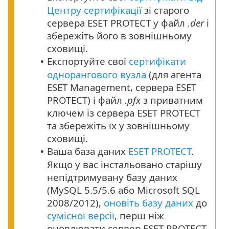
Центру сертифікації
зі старого
сервера ESET PROTECT у файл
.der
і
збережіть його в зовнішньому
сховищі.
Експортуйте свої
сертифікати
•
однорангового вузла
(для агента
ESET Management, сервера ESET
PROTECT) і файл
.pfx
з приватним
ключем із сервера ESET PROTECT
та збережіть їх у зовнішньому
сховищі.
Ваша база даних
ESET PROTECT
.
•
Якщо у вас інстальовано старішу
непідтримувану базу даних
(MySQL 5.5/5.6 або Microsoft SQL
2008/2012),
оновіть базу даних
до
сумісної версії
, перш ніж
оновлювати сервер ESET PROTECT.