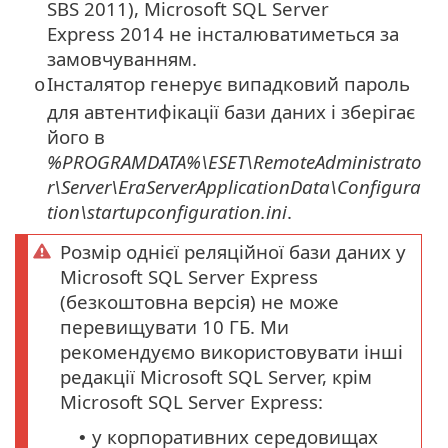
SBS 2011),
Microsoft SQL Server
Express
2014 не інсталюватиметься за
замовчуванням.
Інсталятор генерує випадковий пароль
o
для автентифікації бази даних і зберігає
його в
%PROGRAMDATA%\ESET\RemoteAdministrato
r\Server\EraServerApplicationData\Configura
tion\startupconfiguration.ini
.
Розмір однієї реляційної бази даних у
Microsoft SQL Server Express
(безкоштовна версія) не може
перевищувати 10 ГБ. Ми
рекомендуємо використовувати інші
редакції Microsoft SQL Server, крім
Microsoft SQL Server Express:
у корпоративних середовищах
•