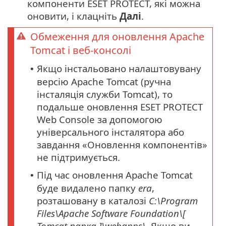
компоненти ESET PROTECT, які можна
оновити, і клацніть
Далі
.
Обмеження для оновлення Apache
Tomcat і веб-консолі
Якщо інстальовано налаштовувану
•
версію Apache Tomcat (ручна
інсталяція служби Tomcat), то
подальше оновлення ESET PROTECT
Web Console за допомогою
універсального інсталятора або
завдання «Оновлення компонентів»
не підтримується.
Під час оновлення Apache Tomcat
•
буде видалено папку
era
,
розташовану в каталозі
C:\Program
Files\Apache Software Foundation\[
Tomcat
папка
]\webapps\
. Якщо ви