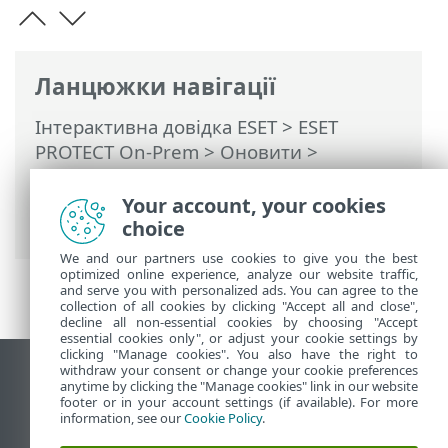
Ланцюжки навігації
Інтерактивна довідка ESET
>
ESET
PROTECT On-Prem
>
Оновити
>
Використання універсального
інсталятора ESET PROTECT On-Prem 12.0
Your account, your cookies
для оновлення
choice
We and our partners use cookies to give you the best
optimized online experience, analyze our website traffic,
and serve you with personalized ads. You can agree to the
collection of all cookies by clicking "Accept all and close",
decline all non-essential cookies by choosing "Accept
essential cookies only", or adjust your cookie settings by
clicking "Manage cookies". You also have the right to
withdraw your consent or change your cookie preferences
Переглянути повну версію
anytime by clicking the "Manage cookies" link in our website
footer or in your account settings (if available). For more
End of Life
information, see our
Cookie Policy
.
База знань ESET