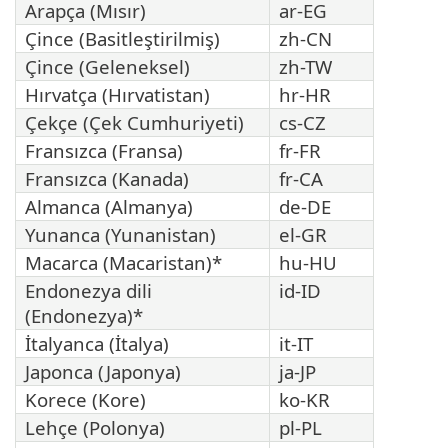
Arapça (Mısır)
ar-EG
Çince (Basitleştirilmiş)
zh-CN
Çince (Geleneksel)
zh-TW
Hırvatça (Hırvatistan)
hr-HR
Çekçe (Çek Cumhuriyeti)
cs-CZ
Fransızca (Fransa)
fr-FR
Fransızca (Kanada)
fr-CA
Almanca (Almanya)
de-DE
Yunanca (Yunanistan)
el-GR
Macarca (Macaristan)*
hu-HU
Endonezya dili
id-ID
(Endonezya)*
İtalyanca (İtalya)
it-IT
Japonca (Japonya)
ja-JP
Korece (Kore)
ko-KR
Lehçe (Polonya)
pl-PL