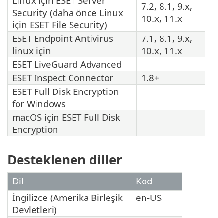
Linux için
ESET Server
7.2, 8.1, 9.x,
Security
(daha önce Linux
10.x, 11.x
için
ESET File Security
)
ESET Endpoint Antivirus
7.1, 8.1, 9.x,
linux için
10.x, 11.x
ESET LiveGuard Advanced
ESET Inspect Connector
1.8+
ESET Full Disk Encryption
for Windows
macOS için ESET Full Disk
Encryption
Desteklenen diller
Dil
Kod
İngilizce (Amerika Birleşik
en-US
Devletleri)