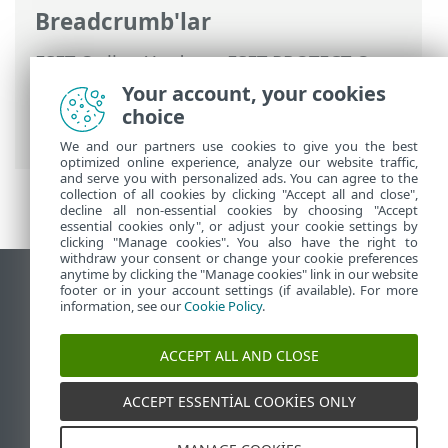
Breadcrumb'lar
ESET Online Yardım
>
ESET PROTECT On-
Prem
>
Özellikler
> Desteklenen Web
Your account, your cookies
tarayıcıları, ESET güvenlik ürünleri ve
choice
dilleri
We and our partners use cookies to give you the best
optimized online experience, analyze our website traffic,
and serve you with personalized ads. You can agree to the
collection of all cookies by clicking "Accept all and close",
decline all non-essential cookies by choosing "Accept
essential cookies only", or adjust your cookie settings by
clicking "Manage cookies". You also have the right to
withdraw your consent or change your cookie preferences
anytime by clicking the "Manage cookies" link in our website
Masaüstü sitesini görüntüle
footer or in your account settings (if available). For more
information, see our
Cookie Policy
.
End of Life
ESET Bilgi Bankası
ACCEPT ALL AND CLOSE
ESET Forumu
ESET Status Portal
ACCEPT ESSENTIAL COOKIES ONLY
Bölgesel destek