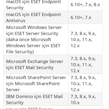
macOS için
ESET Endpoint
6.10+, 7.x, 8.x
Security
macOS için
ESET Endpoint
6.10+, 7.x
Antivirus
Microsoft Windows Server
için
ESET Server Security
7.3, 8.x, 9.x,
(daha önce Microsoft
10.x, 11.x,
Windows Server için
ESET
12.x
File Security
)
7.3, 8.x, 9.x,
Microsoft Exchange Server
10.x, 11.x,
için
ESET Mail Security
12.x
Microsoft SharePoint Server
7.3, 8.x, 9.x,
için Microsoft SharePoint
10.x, 11.x,
Server
12.x
IBM Domino için
ESET Mail
7.3, 8.x, 9.x,
Security
10.x