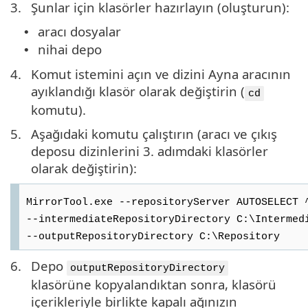
3.
Şunlar için klasörler hazırlayın (oluşturun):
aracı dosyalar
•
nihai depo
•
4.
Komut istemini açın ve dizini Ayna aracının
ayıklandığı klasör olarak değiştirin (
cd
komutu).
5.
Aşağıdaki komutu çalıştırın (aracı ve çıkış
deposu dizinlerini 3. adımdaki klasörler
olarak değiştirin):
MirrorTool.exe --repositoryServer AUTOSELECT 
--intermediateRepositoryDirectory C:\Intermed
--outputRepositoryDirectory C:\Repository
6.
Depo
outputRepositoryDirectory
klasörüne kopyalandıktan sonra, klasörü
içerikleriyle birlikte kapalı ağınızın