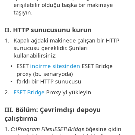
erişilebilir olduğu başka bir makineye
taşıyın.
II. HTTP sunucusunu kurun
1.
Kapalı ağdaki makinede çalışan bir HTTP
sunucusu gereklidir. Şunları
kullanabilirsiniz:
ESET
indirme sitesinden
ESET Bridge
•
proxy (bu senaryoda)
farklı bir HTTP sunucusu
•
2.
ESET Bridge
Proxy'yi yükleyin.
III. Bölüm: Çevrimdışı depoyu
çalıştırma
1.
C:\Program Files\ESET\Bridge
öğesine gidin