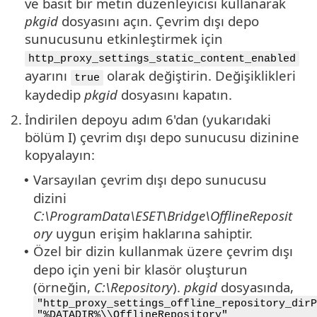
ve basit bir metin düzenleyicisi kullanarak
pkgid
dosyasını açın. Çevrim dışı depo
sunucusunu etkinleştirmek için
http_proxy_settings_static_content_enabled
ayarını
olarak değiştirin. Değişiklikleri
true
kaydedip
pkgid
dosyasını kapatın.
2.
İndirilen depoyu adım 6'dan (yukarıdaki
bölüm I) çevrim dışı depo sunucusu dizinine
kopyalayın:
Varsayılan çevrim dışı depo sunucusu
•
dizini
C:\ProgramData\ESET\Bridge\OfflineReposit
ory
uygun erişim haklarına sahiptir.
Özel bir dizin kullanmak üzere çevrim dışı
•
depo için yeni bir klasör oluşturun
(örneğin,
C:\Repository
).
pkgid
dosyasında,
"http_proxy_settings_offline_repository_dirP
"%DATADIR%\\OfflineRepository"