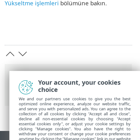
Yükseltme işlemleri
bölümüne bakın.
Breadcrumb'lar
Your account, your cookies
ESET Online Yardım
>
ESET PROTECT On-
choice
Prem
>
Taşıma ve yeniden yükleme
We and our partners use cookies to give you the best
optimized online experience, analyze our website traffic,
and serve you with personalized ads. You can agree to the
collection of all cookies by clicking "Accept all and close",
decline all non-essential cookies by choosing "Accept
essential cookies only", or adjust your cookie settings by
clicking "Manage cookies". You also have the right to
withdraw your consent or change your cookie preferences
anytime by clicking the "Manage cookies" link in our website