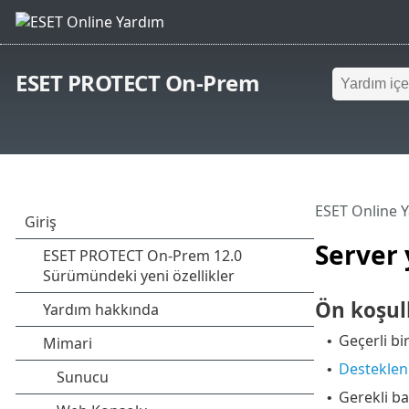
ESET PROTECT On-Prem
ESET Online 
Server
Ön koşul
Geçerli bi
•
Desteklen
•
Gerekli bağ
•