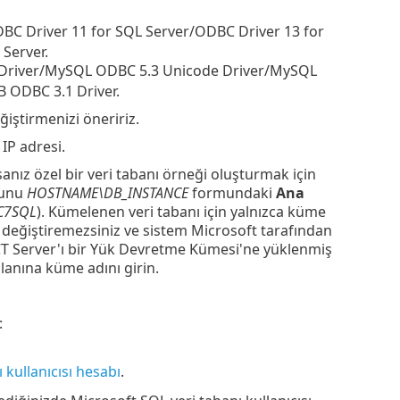
DBC Driver 11 for SQL Server/ODBC Driver 13 for
Server.
 Driver/MySQL ODBC 5.3 Unicode Driver/MySQL
 ODBC 3.1 Driver.
iştirmenizi öneririz.
IP adresi.
anız özel bir veri tabanı örneği oluşturmak için
Bunu
HOSTNAME\DB_INSTANCE
formundaki
Ana
C7SQL
). Kümelenen veri tabanı için yalnızca küme
nı değiştiremezsiniz ve sistem Microsoft tarafından
ECT Server'ı bir Yük Devretme Kümesi'ne yüklenmiş
lanına küme adını girin.
:
ı kullanıcısı hesabı
.