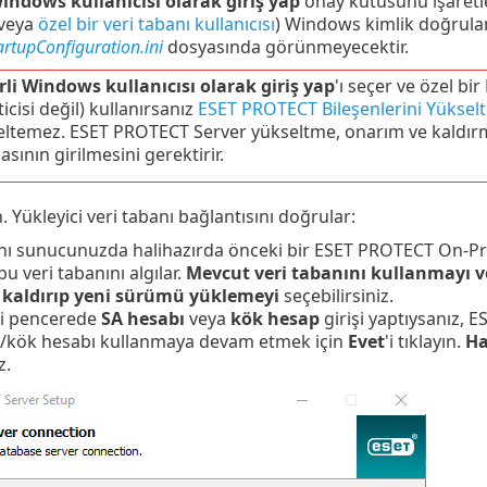
indows kullanıcısı olarak giriş yap
onay kutusunu işaretle
 veya
özel bir veri tabanı kullanıcısı
) Windows kimlik doğrulama
artupConfiguration.ini
dosyasında görünmeyecektir.
rli Windows kullanıcısı olarak giriş yap
'ı seçer ve özel bir
icisi değil) kullanırsanız
ESET PROTECT Bileşenlerini Yüksel
ltemez. ESET PROTECT Server yükseltme, onarım ve kaldırma i
asının girilmesini gerektirir.
ın. Yükleyici veri tabanı bağlantısını doğrular:
nı sunucunuzda halihazırda önceki bir ESET PROTECT On-Pr
bu veri tabanını algılar.
Mevcut veri tabanını kullanmayı 
 kaldırıp yeni sürümü yüklemeyi
seçebilirsiniz.
ki pencerede
SA hesabı
veya
kök hesap
girişi yaptıysanız, 
A/kök hesabı kullanmaya devam etmek için
Evet
'i tıklayın.
Ha
z.