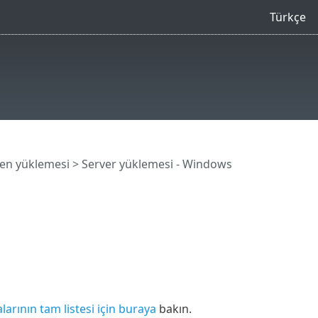
Türkçe
şen yüklemesi
> Server yüklemesi - Windows
larının tam listesi için buraya
bakın.