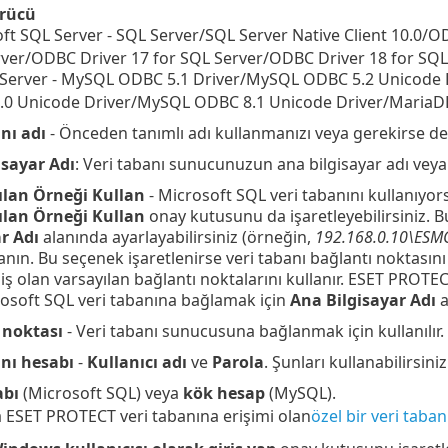
rücü
ft SQL Server - SQL Server/SQL Server Native Client 10.0/O
ver/ODBC Driver 17 for SQL Server/ODBC Driver 18 for SQL 
Server - MySQL ODBC 5.1 Driver/MySQL ODBC 5.2 Unicode
0 Unicode Driver/MySQL ODBC 8.1 Unicode Driver/MariaDB
nı adı
- Önceden tanımlı adı kullanmanızı veya gerekirse değ
isayar Adı
: Veri tabanı sunucunuzun ana bilgisayar adı veya 
ılan Örneği Kullan
- Microsoft SQL veri tabanını kullanıyors
ılan Örneği Kullan
onay kutusunu da işaretleyebilirsiniz. 
r Adı
alanında ayarlayabilirsiniz (örneğin,
192.168.0.10\ESM
lanın. Bu seçenek işaretlenirse veri tabanı bağlantı noktası
iş olan varsayılan bağlantı noktalarını kullanır. ESET PROT
osoft SQL veri tabanına bağlamak için
Ana Bilgisayar Adı
a
 noktası
- Veri tabanı sunucusuna bağlanmak için kullanılır.
anı hesabı
-
Kullanıcı adı
ve
Parola
. Şunları kullanabilirsiniz
abı
(Microsoft SQL) veya
kök hesap
(MySQL).
a ESET PROTECT veri tabanına erişimi olan
özel bir veri taban