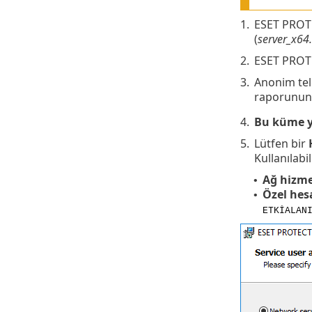
1.
ESET PROTE
(
server_x64
2.
ESET PROTEC
3.
Anonim tele
raporunun 
4.
Bu küme y
5.
Lütfen bir
Kullanılabi
Ağ hizme
•
Özel hes
•
ETKİALAN