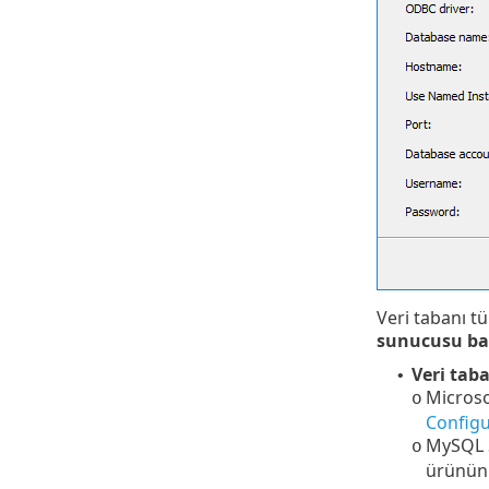
Veri tabanı t
sunucusu bağ
Veri tab
•
Microso
o
Config
MySQL S
o
ürününü