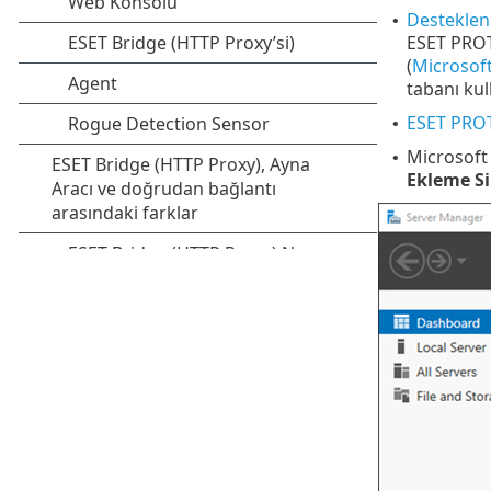
Desteklene
•
ESET PROTE
(
Microsof
tabanı kul
ESET PROT
•
Microsoft 
•
Ekleme Si