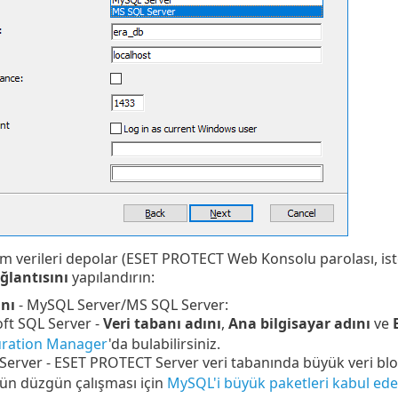
üm verileri depolar (ESET PROTECT Web Konsolu parolası, iste
lantısını
yapılandırın:
anı
- MySQL Server/MS SQL Server:
ft SQL Server -
Veri tabanı adını
,
Ana bilgisayar adını
ve
uration Manager
'da bulabilirsiniz.
erver - ESET PROTECT Server veri tabanında büyük veri b
n düzgün çalışması için
MySQL'i büyük paketleri kabul ede