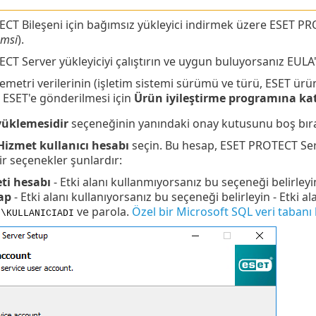
CT Bileşeni için bağımsız yükleyici indirmek üzere ESET P
.msi
).
T Server yükleyiciyi çalıştırın ve uygun buluyorsanız EULA'y
metri verilerinin (işletim sistemi sürümü ve türü, ESET ürün
ESET'e gönderilmesi için
Ürün iyileştirme programına kat
üklemesidir
seçeneğinin yanındaki onay kutusunu boş bır
Hizmet kullanıcı hesabı
seçin. Bu hesap, ESET PROTECT Serve
lir seçenekler şunlardır:
ti hesabı
- Etki alanı kullanmıyorsanız bu seçeneği belirleyi
ap
- Etki alanı kullanıyorsanız bu seçeneği belirleyin - Etki alan
ve parola.
Özel bir Microsoft SQL veri tabanı k
I\KULLANICIADI