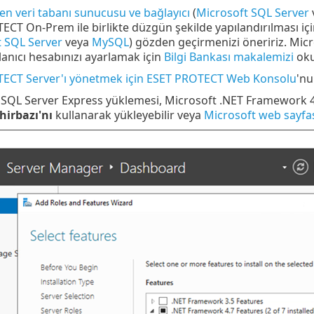
n veri tabanı sunucusu ve bağlayıcı
(
Microsoft SQL Server
CT On-Prem ile birlikte düzgün şekilde yapılandırılması için
t SQL Server
veya
MySQL
) gözden geçirmenizi öneririz. Micr
lanıcı hesabınızı ayarlamak için
Bilgi Bankası makalemizi
oku
ECT Server'ı yönetmek için ESET PROTECT Web Konsolu
'nu
SQL Server Express yüklemesi, Microsoft .NET Framework 4.7
hirbazı'nı
kullanarak yükleyebilir veya
Microsoft web sayfa