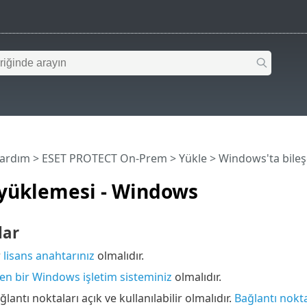
Yardım
>
ESET PROTECT On-Prem
>
Yükle
>
Windows'ta bile
 yüklemesi - Windows
lar
r
lisans anahtarınız
olmalıdır.
en bir Windows işletim sisteminiz
olmalıdır.
lantı noktaları açık ve kullanılabilir olmalıdır.
Bağlantı nokta