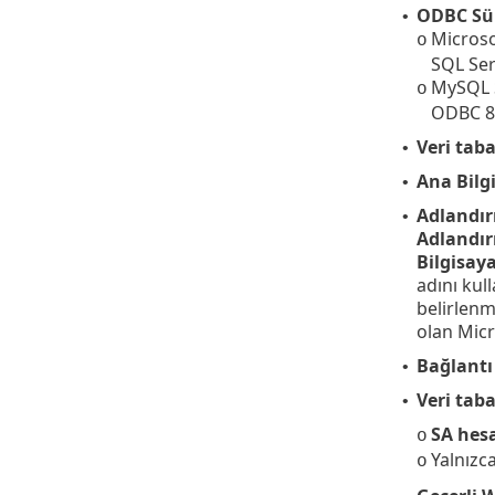
ODBC Sü
•
Microso
o
SQL Ser
MySQL 
o
ODBC 8.
Veri taba
•
Ana Bilg
•
Adlandır
•
Adlandır
Bilgisaya
adını kul
belirlenm
olan Micr
Bağlantı
•
Veri tab
•
SA hes
o
Yalnızc
o