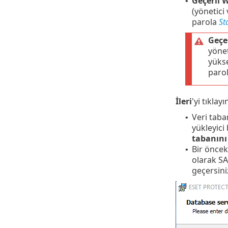
Geçerli W
•
(yönetici
parola
St
Geçe
yönet
yükse
parol
İleri
'yi tıklay
Veri taba
•
yükleyici 
tabanını
Bir önce
•
olarak S
geçersini