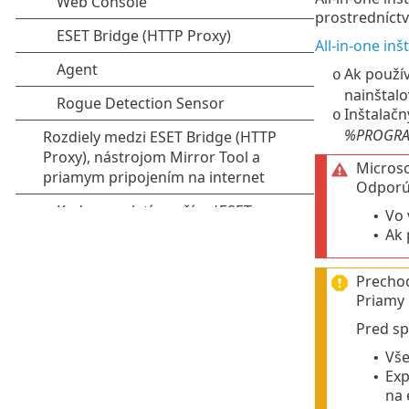
prostredníctv
All‑in‑one inš
Ak použí
o
nainštal
Inštalačn
o
%PROGRAMD
Microso
Odporúč
Vo 
•
Ak 
•
Prechod
Priamy 
Pred sp
Vše
•
Exp
•
na 