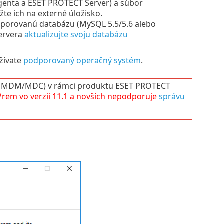
enta a ESET PROTECT Server) a súbor
te ich na externé úložisko.
dporovanú databázu (MySQL 5.5/5.6 alebo
Servera
aktualizujte svoju databázu
žívate
podporovaný operačný systém
.
r (MDM/MDC) v rámci produktu ESET PROTECT
Prem
vo verzii
11.1
a novších nepodporuje
správu