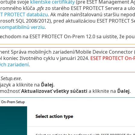
ortujte svoje
klientske certifikáty
(pre ESET Management Ag
kromného kľúča
.pfx
zo starého ESET PROTECT Servera a ulož
ET PROTECT databázu
. Ak máte nainštalovanú staršiu nepo
rosoft SQL 2008/2012), pred aktualizáciou ESET PROTECT 
kompatibilnú verziu
.
echodom na ESET PROTECT On-Prem 12.0 sa uistite, že pou
ent Správa mobilných zariadení/Mobile Device Connecto
l koniec životného cyklu v januári 2024.
ESET PROTECT
On-
ch zariadení
.
e
Setup.exe
.
jazyk a kliknite na
Ďalej
.
 možnosť
Aktualizovať všetky súčasti
a kliknite na
Ďalej
.