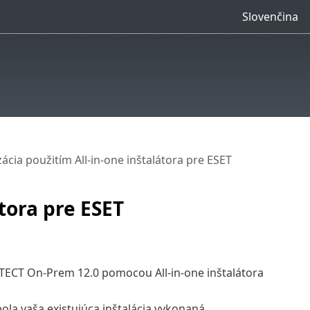
Slovenčina
ácia použitím All-in-one inštalátora pre ESET
tora pre ESET
TECT On-Prem 12.0 pomocou All-in-one inštalátora
bola vaša existujúca inštalácia vykonaná