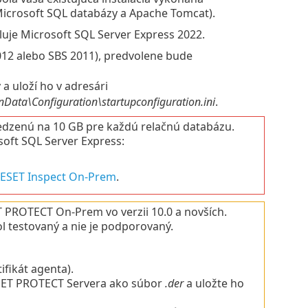
 Microsoft SQL databázy a Apache Tomcat).
je Microsoft SQL Server Express 2022.
12 alebo SBS 2011), predvolene bude
 uloží ho v adresári
ta\Configuration\startupconfiguration.ini
.
edzenú na 10 GB pre každú relačnú databázu.
oft SQL Server Express:
ESET Inspect On-Prem
.
PROTECT On-Prem vo verzii 10.0 a novších.
l testovaný a nie je podporovaný.
tifikát agenta).
SET PROTECT Servera ako súbor
.der
a uložte ho