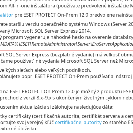
om All-in-one inštalátora (používate predvolené inštalácie
talátor
pre ESET PROTECT On-Prem 12.0 predvolene nainštalu
vate staršiu verziu operačného systému Windows (Server 20
ovaný
Microsoft SQL Server Express
2014.
ý program vygeneruje náhodné heslo na overenie databázy a
ATA%\ESET\RemoteAdministrator\Server\EraServerApplicationDa
ft SQL Server Express (bezplatné vydanie) má veľkosť obm
ame používať iné vydania Microsoft SQL Server než Micros
veľkých sieťach alebo veľkých podnikoch.
plánujete popri ESET PROTECT On-Prem používať aj nástroj
 na ESET PROTECT On-Prem 12.0 je možný z produktu ESET 
prechod z verzií 8.x–9.x s ukončeným životným cyklom nebo
ustením aktualizácie si zálohujte nasledujúce dáta:
tky certifikáty (certifikačná autorita, certifikát servera a cer
ortujte svoj verejný kľúč
certifikačnej autority
zo starého E
externé úložisko.