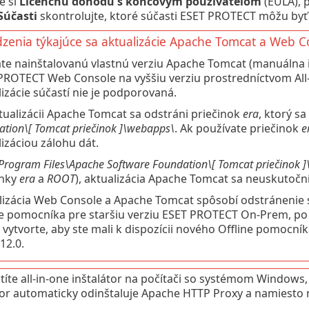
e si
Licenčnú dohodu s koncovým používateľom
(EULA), p
Súčasti
skontrolujte, ktoré súčasti ESET PROTECT môžu byť 
enia týkajúce sa aktualizácie Apache Tomcat a Web C
te nainštalovanú vlastnú verziu Apache Tomcat (manuálna in
PROTECT Web Console na vyššiu verziu prostredníctvom All
izácie súčastí nie je podporovaná.
ktualizácii Apache Tomcat sa odstráni priečinok
era
, ktorý s
ation\[
Tomcat
priečinok
]\webapps\
. Ak používate priečinok
e
izáciou zálohu dát.
Program Files\Apache Software Foundation\[
Tomcat
priečinok
]
inky
era
a
ROOT
), aktualizácia Apache Tomcat sa neuskutočn
lizácia Web Console a Apache Tomcat spôsobí odstránenie
ne pomocníka pre staršiu verziu ESET PROTECT On-Prem, po
 vytvorte, aby ste mali k dispozícii nového Offline pomocn
12.0.
títe all-in-one inštalátor na počítači so systémom Windows
tor automaticky odinštaluje Apache HTTP Proxy a namiesto 