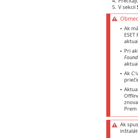
4.
Prečítajt
5.
V sekcii
Obmedz
Ak má
•
ESET 
aktual
Pri a
•
Found
aktual
Ak
C:\
•
prieč
Aktua
•
Offli
znova
Prem 
Ak spus
inštalá