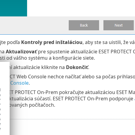
jte podľa
Kontroly pred inštaláciou
, aby ste sa uistili, že
 na
Aktualizovať
pre spustenie aktualizácie ESET PROTECT O
osti od vášho systému a konfigurácie siete.
čení aktualizácie kliknite na
Dokončiť
.
OTECT Web Console nechce načítať alebo sa počas prihlasova
Web Console
.
d
cii ESET PROTECT On-Prem pokračujte aktualizáciou ESET 
h
y Aktualizácia súčastí. ESET PROTECT On-Prem podporuje
y
pravovaných počítačoch.
y
e
o
s
e
e