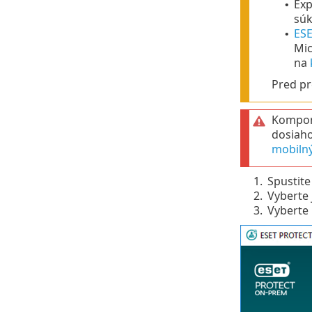
Exp
•
sú
ES
•
Mic
na
Pred pr
Kompon
dosiaho
mobilný
1.
Spustit
2.
Vyberte 
3.
Vyberte