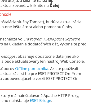
otvrďte ju, a kliknite na
Ďalej
.
aktualizované, a kliknite na
Ďalej
.
onsole
štalácia služby Tomcat), budúca aktualizácia
-in-one inštalátora alebo pomocou úlohy
a nachádza vo
C:\Program Files\Apache Software
ra
na ukladanie dodatočných dát, vykonajte pred
\webapps\
obsahuje dodatočné dáta (iné ako
í a bude aktualizovaný len nástroj Web Console.
 súborov
Offline pomocníka
. Ak ste používali
 aktualizácii si ho pre ESET PROTECT On-Prem
íka zodpovedajúceho verzii ESET PROTECT On-
, ktorý má nainštalované Apache HTTP Proxy,
neho nainštaluje
ESET Bridge
.