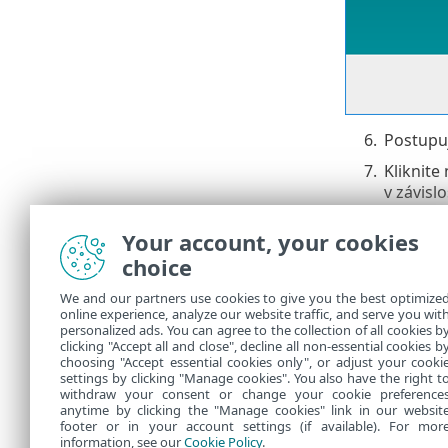
6.
Postupu
7.
Kliknite
v závisl
8.
Po dokon
Your account, your cookies
Ak sa ESET PR
choice
problémov s 
We and our partners use cookies to give you the best optimize
Po aktualizá
online experience, analyze our website traffic, and serve you wit
pomocou úloh
personalized ads. You can agree to the collection of all cookies b
Agentov
na s
clicking "Accept all and close", decline all non-essential cookies b
choosing "Accept essential cookies only", or adjust your cooki
settings by clicking "Manage cookies". You also have the right t
withdraw your consent or change your cookie preference
anytime by clicking the "Manage cookies" link in our websit
footer or in your account settings (if available). For mor
information, see our
Cookie Policy
.