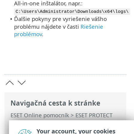
All-in-one inštalátor, napr.:
C:\Users\Administrator\Downloads\x64\logs\
Ďalšie pokyny pre vyriešenie vášho
•
problému nájdete v časti
Riešenie
problémov
.
Navigačná cesta k stránke
ESET Online pomocník
>
ESET PROTECT
On-Prem
>
Inštalácia
>
All-in-one
inštalácia na systéme Windows
>
Your account, your cookies