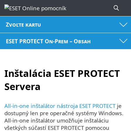
Zvoľte kartu
ESET PROTECT On-Prem – Obsah
Inštalácia ESET PROTECT
Servera
All-in-one inštalátor nástroja ESET PROTECT
je
dostupný len pre operačné systémy Windows.
All‑in‑one inštalátor umožňuje inštaláciu
všetkých súčastí ESET PROTECT pomocou