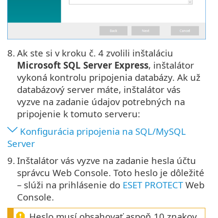
8.
Ak ste si v kroku č. 4 zvolili inštaláciu
Microsoft SQL Server Express
, inštalátor
vykoná kontrolu pripojenia databázy. Ak už
databázový server máte, inštalátor vás
vyzve na zadanie údajov potrebných na
pripojenie k tomuto serveru:
Konfigurácia pripojenia na SQL/MySQL
Server
9.
Inštalátor vás vyzve na zadanie hesla účtu
správcu Web Console. Toto heslo je dôležité
– slúži na prihlásenie do
ESET PROTECT
Web
Console.
Heslo musí obsahovať aspoň 10 znakov