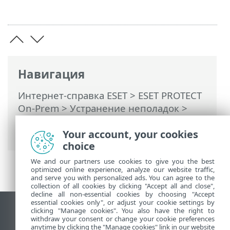
Навигация
Интернет-справка ESET
>
ESET PROTECT
On-Prem
>
Устранение неполадок
>
Обновление компонентов ESET
PROTECT в автономной среде
Your account, your cookies
choice
We and our partners use cookies to give you the best
optimized online experience, analyze our website traffic,
and serve you with personalized ads. You can agree to the
collection of all cookies by clicking "Accept all and close",
decline all non-essential cookies by choosing "Accept
essential cookies only", or adjust your cookie settings by
clicking "Manage cookies". You also have the right to
Использовать сайт для ПК
withdraw your consent or change your cookie preferences
End of Life
anytime by clicking the "Manage cookies" link in our website