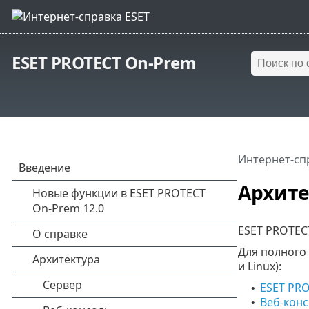
ESET PROTECT On-Prem
Интернет-сп
Архите
ESET PROTEC
Для полного
и Linux):
ESET PRO
•
Веб-конс
•