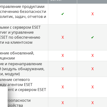
управление продуктами
еспечению безопасности
✔
X
олитик, задач, отчетов и
ыми с сервером ESET
rver и управление
ESET по обеспечению
X
✔
ти на клиентском
ение обновлений,
X
X
ицензии
е и перенаправление
 (модуль обнаружения,
X
X
и, модули)
ление сетевого
жду агентом ESET
X
X
 Agent и сервером ESET
rver
е безопасности
X
X
о устройства