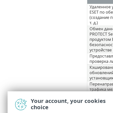
Удаленное 
ESET по об
(создание п
т. д.)
Обмен данн
PROTECT Se
продуктом 
безопаснос
устройстве
Предоставл
проверка л
Кэшировани
обновлений
установщик
Перенаправ
трафика ме
Management
Your account, your cookies
PROTECT Se
choice
Обеспечени
клиентског