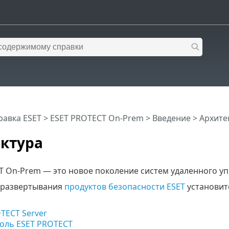
равка ESET
>
ESET PROTECT On-Prem
>
Введение
> Архите
ктура
T On-Prem — это новое поколение систем удаленного уп
 развертывания
продуктов безопасности ESET
установит
TECT Server
оль ESET PROTECT