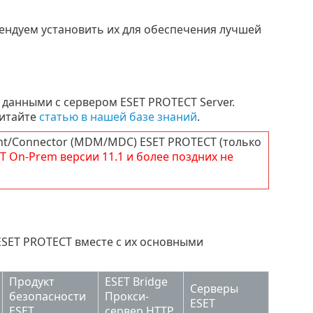
ндуем установить их для обеспечения лучшей
данными с сервером ESET PROTECT Server.
читайте
статью в нашей базе знаний
.
nt/Connector (MDM/MDC) ESET PROTECT (только
T
On-Prem
версии
11.1
и более поздних не
SET PROTECT вместе с их основными
Продукт
ESET Bridge
Серверы
безопасности
Прокси-
ESET
ESET
сервер HTTP