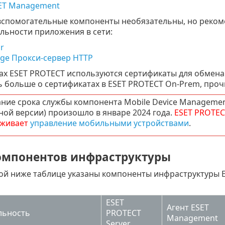
SET Management
спомогательные компоненты необязательны, но рекоме
льности приложения в сети:
r
dge Прокси-сервер HTTP
ах ESET PROTECT используются сертификаты для обмена 
ь больше о сертификатах в ESET PROTECT On-Prem, про
ние срока службы компонента Mobile Device Manageme
ной версии) произошло в январе 2024 года.
ESET PROTEC
живает
управление мобильными устройствами
.
омпонентов инфраструктуры
ой ниже таблице указаны компоненты инфраструктуры E
ESET
Агент ESET
льность
PROTECT
Management
Server