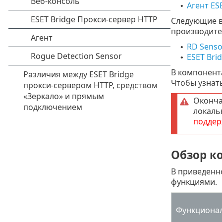
Агент E
•
Следующие в
производите
RD Senso
•
ESET Bri
•
В компонент
Чтобы узнат
Оконча
локаль
поддер
Обзор к
В приведенн
функциями.
Функциона