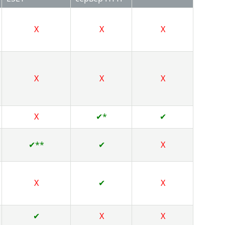
X
X
X
X
X
X
X
✔*
✔
✔**
✔
X
X
✔
X
✔
X
X