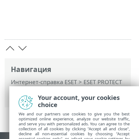
Навигация
Интернет-справка ESET
>
ESET PROTECT
On-Prem
>
Введение
>
Архитектура
>
Сервер
Your account, your cookies
choice
We and our partners use cookies to give you the best
optimized online experience, analyze our website traffic,
and serve you with personalized ads. You can agree to the
collection of all cookies by clicking "Accept all and close",
decline all non-essential cookies by choosing "Accept
essential cookies only", or adjust your cookie settings by