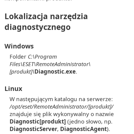
Lokalizacja narzędzia
diagnostycznego
Windows
Folder
C:\Program
Files\ESET\RemoteAdministrator\
[produkt]\
Diagnostic.exe
.
Linux
W następującym katalogu na serwerze:
/opt/eset/RemoteAdministrator/[produkt]/
znajduje się plik wykonywalny o nazwie
Diagnostic[produkt]
(jedno słowo, np.
DiagnosticServer
,
DiagnosticAgent
).