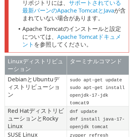
リポジトリには、
サポートされている
最新バーンのApache TomcatとJava
が含
まれていない場合があります。
Apache Tomcatのインストールと設定
•
については、
Apache Tomcatドキュメ
ント
を参照してください。
Linuxディストリビュ
ターミナルコマンド
ーション
Debian
と
Ubuntu
デ
sudo apt-get update
ィストリビューショ
sudo apt-get install
ン
openjdk-17-jdk
tomcat9
Red Hat
ディストリビ
dnf update
ューションと
Rocky
dnf install java-17-
Linux
openjdk tomcat
SUSE Linux
zypper refresh