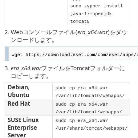
sudo zypper install
java-17-openjdk
tomcat9
2.
Webコンソールファイル(
era_x64.war
)をダウ
ンロードします。
wget https://download.eset.com/com/eset/apps/
3.
era_x64.war
ファイルをTomcatフォルダーに
コピーします。
Debian
,
sudo cp era_x64.war
Ubuntu
/var/lib/tomcat9/webapps/
Red Hat
sudo cp era_x64.war
/var/lib/tomcat/webapps/
SUSE Linux
sudo cp era_x64.war
Enterprise
/usr/share/tomcat/webapps/
Server