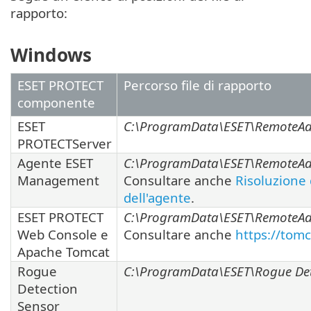
rapporto:
Windows
ESET PROTECT
Percorso file di rapporto
componente
ESET
C:\ProgramData\ESET\RemoteAdm
PROTECTServer
Agente ESET
C:\ProgramData\ESET\RemoteAdm
Management
Consultare anche
Risoluzione 
dell'agente
.
ESET PROTECT
C:\ProgramData\ESET\RemoteAd
Web Console e
Consultare anche
https://tom
Apache Tomcat
Rogue
C:\ProgramData\ESET\Rogue Det
Detection
Sensor