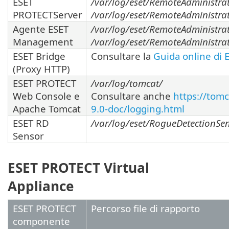
ESET
/var/log/eset/RemoteAdministrat
PROTECTServer
/var/log/eset/RemoteAdministrat
Agente ESET
/var/log/eset/RemoteAdministra
Management
/var/log/eset/RemoteAdministrat
ESET Bridge
Consultare la
Guida online di 
(Proxy HTTP)
ESET PROTECT
/var/log/tomcat/
Web Console e
Consultare anche
https://tom
Apache Tomcat
9.0-doc/logging.html
ESET RD
/var/log/eset/RogueDetectionSe
Sensor
ESET PROTECT Virtual
Appliance
ESET PROTECT
Percorso file di rapporto
componente