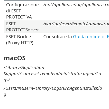
Configurazione
/opt/appliance/log/appliance-co
di ESET
PROTECT VA
ESET
/var/log/eset/RemoteAdministrat
PROTECTServer
ESET Bridge
Consultare la
Guida online di 
(Proxy HTTP)
macOS
/Library/Application
Support/com.eset.remoteadministrator.agent/Lo
gs/
/Users/%user%/Library/Logs/EraAgentInstaller.lo
g