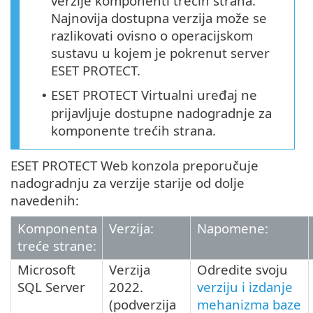
verzije komponenti trećih strana.
Najnovija dostupna verzija može se
razlikovati ovisno o operacijskom
sustavu u kojem je pokrenut server
ESET PROTECT.
ESET PROTECT Virtualni uređaj ne
•
prijavljuje dostupne nadogradnje za
komponente trećih strana.
ESET PROTECT Web konzola preporučuje
nadogradnju za verzije starije od dolje
navedenih:
Komponenta
Verzija:
Napomene:
treće strane:
Microsoft
Verzija
Odredite svoju
SQL Server
2022
.
verziju i izdanje
(podverzija
mehanizma baze