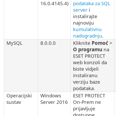
16.0.4145.4
)
podataka za SQL
server
i
instalirajte
najnoviju
kumulativnu
nadogradnju
.
MySQL
8.0.0.0
Kliknite
Pomoć
>
O programu
na
ESET PROTECT
web konzoli da
biste vidjeli
instaliranu
verziju baze
podataka.
Operacijski
Windows
ESET PROTECT
sustav
Server 2016
On-Prem ne
prijavljuje
dostupne