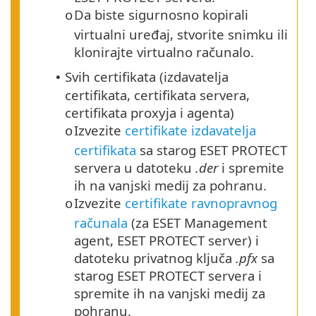
Da biste sigurnosno kopirali
o
virtualni uređaj, stvorite snimku ili
klonirajte virtualno računalo.
Svih certifikata (izdavatelja
•
certifikata, certifikata servera,
certifikata proxyja i agenta)
Izvezite
certifikate izdavatelja
o
certifikata
sa starog ESET PROTECT
servera u datoteku
.der
i spremite
ih na vanjski medij za pohranu.
Izvezite
certifikate ravnopravnog
o
računala
(za ESET Management
agent, ESET PROTECT server) i
datoteku privatnog ključa
.pfx
sa
starog ESET PROTECT servera i
spremite ih na vanjski medij za
pohranu.