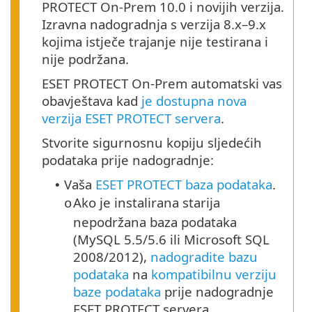
PROTECT On-Prem 10.0 i novijih verzija.
Izravna nadogradnja s verzija 8.x–9.x
kojima istječe trajanje nije testirana i
nije podržana.
ESET PROTECT On-Prem automatski vas
obavještava kad
je dostupna nova
verzija ESET PROTECT servera
.
Stvorite sigurnosnu kopiju sljedećih
podataka prije nadogradnje:
Vaša
ESET PROTECT baza podataka
.
•
Ako je instalirana starija
o
nepodržana baza podataka
(MySQL 5.5/5.6 ili Microsoft SQL
2008/2012),
nadogradite bazu
podataka
na
kompatibilnu verziju
baze podataka
prije nadogradnje
ESET PROTECT servera.