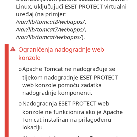
Linux, uključujući ESET PROTECT virtualni
uređaj (na primjer:
/var/lib/tomcat8/webapps/
,
/var/lib/tomcat7/webapps/
,
/var/lib/tomcat/webapps/
).
Ograničenja nadogradnje web
konzole
Apache Tomcat ne nadograđuje se
o
tijekom nadogradnje ESET PROTECT
web konzole pomoću zadatka
nadogradnje komponenti.
Nadogradnja ESET PROTECT web
o
konzole ne funkcionira ako je Apache
Tomcat instaliran na prilagođenu
lokaciju.