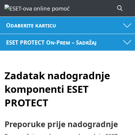
Odaberite karticu
ESET PROTECT On-Prem – Sadržaj
Zadatak nadogradnje
komponenti ESET
PROTECT
Preporuke prije nadogradnje