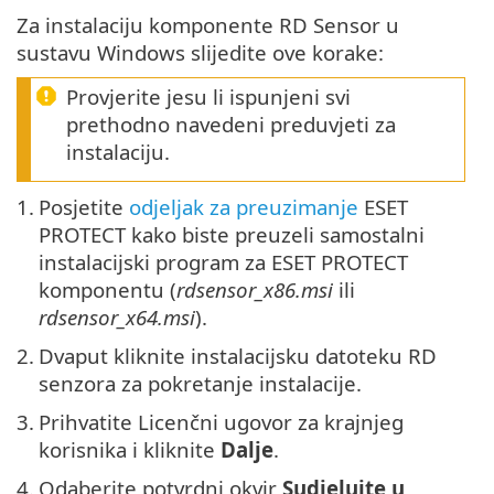
Za instalaciju komponente RD Sensor u
sustavu Windows slijedite ove korake:
Provjerite jesu li ispunjeni svi
prethodno navedeni preduvjeti za
instalaciju.
1.
Posjetite
odjeljak za preuzimanje
ESET
PROTECT kako biste preuzeli samostalni
instalacijski program za ESET PROTECT
komponentu (
rdsensor_x86.msi
ili
rdsensor_x64.msi
).
2.
Dvaput kliknite instalacijsku datoteku RD
senzora za pokretanje instalacije.
3.
Prihvatite Licenčni ugovor za krajnjeg
korisnika i kliknite
Dalje
.
4.
Odaberite potvrdni okvir
Sudjelujte u