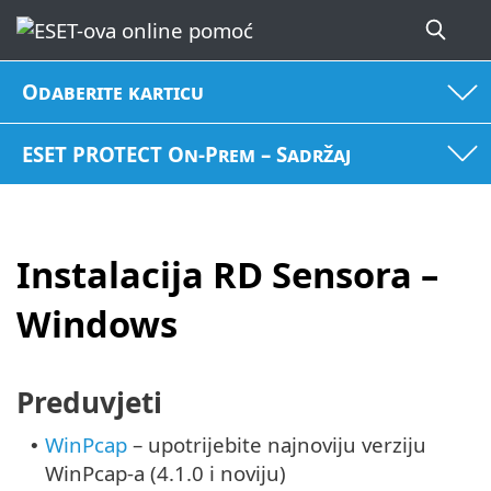
Odaberite karticu
ESET PROTECT On-Prem – Sadržaj
Instalacija RD Sensora –
Windows
Preduvjeti
WinPcap
– upotrijebite najnoviju verziju
•
WinPcap-a (4.1.0 i noviju)