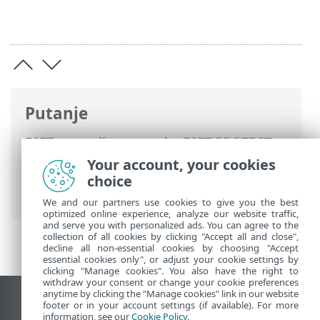
Putanje
ESET-ova online pomoć
>
ESET PROTECT
On-Prem
>
Instaliraj
>
Instalacija
Your account, your cookies
komponenti na sustavu Windows
>
choice
Instalacija RD Sensora – Windows
We and our partners use cookies to give you the best
optimized online experience, analyze our website traffic,
and serve you with personalized ads. You can agree to the
collection of all cookies by clicking "Accept all and close",
decline all non-essential cookies by choosing "Accept
essential cookies only", or adjust your cookie settings by
clicking "Manage cookies". You also have the right to
withdraw your consent or change your cookie preferences
anytime by clicking the "Manage cookies" link in our website
Prikaži stranicu za radnu površinu
footer or in your account settings (if available). For more
information, see our
Cookie Policy
.