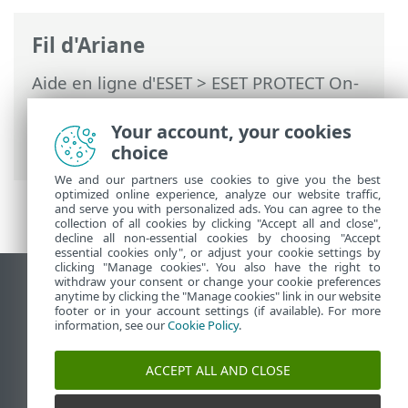
Fil d'Ariane
Aide en ligne d'ESET
>
ESET PROTECT On-
Prem
>
Désinstaller
> Linux - Mettre à
niveau, désinstaller ou réinstaller les
Your account, your cookies
composants ESET PROTECT
choice
We and our partners use cookies to give you the best
optimized online experience, analyze our website traffic,
and serve you with personalized ads. You can agree to the
collection of all cookies by clicking "Accept all and close",
decline all non-essential cookies by choosing "Accept
essential cookies only", or adjust your cookie settings by
clicking "Manage cookies". You also have the right to
withdraw your consent or change your cookie preferences
Afficher le site pour ordinateur de bureau
anytime by clicking the "Manage cookies" link in our website
footer or in your account settings (if available). For more
End of Life
information, see our
Cookie Policy
.
Base de connaissances ESET
Forum ESET
ACCEPT ALL AND CLOSE
ESET Status Portal
Assistance régionale