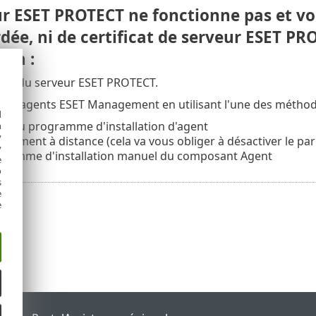
ur ESET PROTECT ne fonctionne pas et vo
ée, ni de certificat de serveur ESET PRO
ion :
ion du serveur ESET PROTECT.
les agents ESET Management en utilisant l'une des méthod
d
pt du programme d'installation d'agent
h
y
oiement à distance (cela va vous obliger à désactiver le par
y
gramme d'installation manuel du composant Agent
e
o
s
e
e