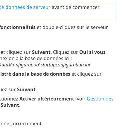
de données de serveur
avant de commencer
onctionnalités
et double-cliquez sur le serveur
et cliquez sur
Suivant
. Cliquez sur
Oui si vous
exion à la base de données ici :
a\Configuration\startupconfiguration.ini
gistré dans la base de données
et cliquez sur
quez sur
Suivant
.
ectionnez
Activer ultérieurement
(voir
Gestion des
r
Suivant
.
tionne correctement.