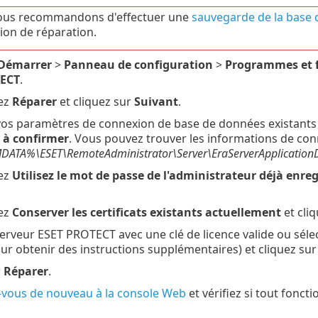
ous recommandons d'effectuer une
sauvegarde de la base 
tion de réparation.
Démarrer
>
Panneau de configuration
>
Programmes et f
ECT
.
ez
Réparer
et cliquez sur
Suivant
.
 vos paramètres de connexion de base de données existants 
é à confirmer
. Vous pouvez trouver les informations de conn
TA%\ESET\RemoteAdministrator\Server\EraServerApplicationDat
ez
Utilisez le mot de passe de l'administrateur déjà enre
ez
Conserver les certificats existants actuellement
et cli
 serveur ESET PROTECT avec une clé de licence valide ou sél
r obtenir des instructions supplémentaires) et cliquez su
r
Réparer
.
vous de nouveau à la console Web
et vérifiez si tout fonc