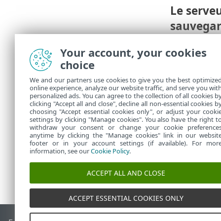
Le serve
sauvegard
certificat
Your account, your cookies
1.
Réparat
choice
2.
Réparez 
We and our partners use cookies to give you the best optimize
Scri
online experience, analyze our website traffic, and serve you wit
•
personalized ads. You can agree to the collection of all cookies b
Dépl
•
clicking "Accept all and close", decline all non-essential cookies b
Pro
•
choosing "Accept essential cookies only", or adjust your cooki
settings by clicking "Manage cookies". You also have the right t
withdraw your consent or change your cookie preference
anytime by clicking the "Manage cookies" link in our websit
footer or in your account settings (if available). For mor
information, see our
Cookie Policy
.
ACCEPT ALL AND CLOSE
ACCEPT ESSENTIAL COOKIES ONLY