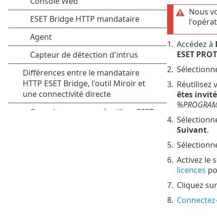
Nous v
l'opéra
1.
Accédez à
ESET PROT
2.
Sélectionn
3.
Réutilisez
êtes invit
%PROGRAMDA
4.
Sélectionn
Suivant
.
5.
Sélectionn
6.
Activez le
licences
pou
7.
Cliquez su
8.
Connectez-