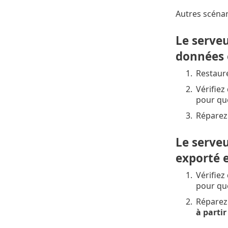
Autres scéna
Le serve
données e
1.
Restaur
2.
Vérifiez
pour que
3.
Réparez 
Le serveu
exporté et
1.
Vérifiez
pour que
2.
Réparez 
à partir