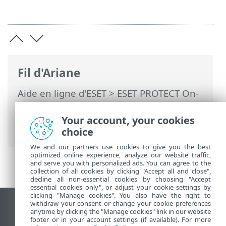
Fil d'Ariane
Aide en ligne d'ESET
>
ESET PROTECT On-
Prem
>
Introduction
> Nouvelles
fonctionnalités de ESET PROTECT On-
Your account, your cookies
Prem 12.0
choice
We and our partners use cookies to give you the best
optimized online experience, analyze our website traffic,
and serve you with personalized ads. You can agree to the
collection of all cookies by clicking "Accept all and close",
decline all non-essential cookies by choosing "Accept
essential cookies only", or adjust your cookie settings by
clicking "Manage cookies". You also have the right to
withdraw your consent or change your cookie preferences
Afficher le site pour ordinateur de bureau
anytime by clicking the "Manage cookies" link in our website
footer or in your account settings (if available). For more
End of Life