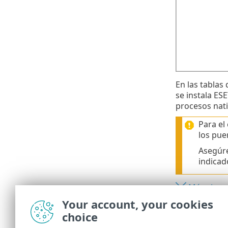
En las tablas
se instala E
procesos nati
Para el
los pue
Asegúre
indicad
Máquina c
Your account, your cookies
Máquina C
choice
Máquina d