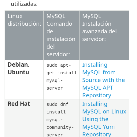
utilizadas:
Linux
MySQL
MySQL
distribución:
Comando
Instalación
de
avanzada del
instalación
servidor:
del
servidor:
Debian
,
Installing
sudo apt-
Ubuntu
MySQL from
get install
Source with the
mysql-
MySQL APT
server
Repository
Red Hat
Installing
sudo dnf
MySQL on Linux
install
Using the
mysql-
MySQL Yum
community-
Repository
server