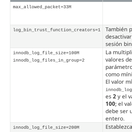
max_allowed_packet=33M
También 
log_bin_trust_function_creators=1
desactivar
sesión bin
La multipl
innodb_log_file_size=100M
valores de
innodb_log_files_in_group=2
parámetro
como mí
El valor m
innodb_log
es
2
y el 
100
;
el va
debe ser
entero.
Establezca
innodb_log_file_size=200M