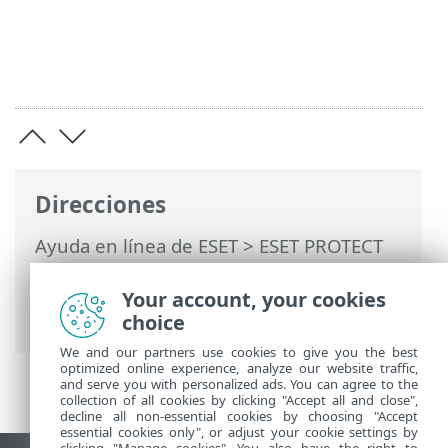
Direcciones
Ayuda en línea de ESET
>
ESET PROTECT
On-Prem
>
Desinstalar
> Retirar del
servicio el antiguo ESET PROTECT Server
Your account, your cookies
después de la migración a otro servidor
choice
We and our partners use cookies to give you the best
optimized online experience, analyze our website traffic,
and serve you with personalized ads. You can agree to the
collection of all cookies by clicking "Accept all and close",
decline all non-essential cookies by choosing "Accept
essential cookies only", or adjust your cookie settings by