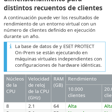
distintos recuentos de clientes
A continuación puede ver los resultados de
rendimiento de un entorno virtual con un
número de clientes definido en ejecución
durante un año.
La base de datos de y ESET PROTECT
On-Prem se están ejecutando en
máquinas virtuales independientes con
configuraciones de hardware idénticas.
Núcleos
Velocidad
RAM
Rendimiento
de la
de reloj
(GB)
10.000
20.
CPU
de la CPU
clientes
cli
(GHz)
8
2.1
64
Alta
Alt