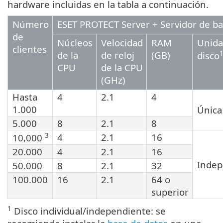
hardware incluidas en la tabla a continuación.
Número
ESET PROTECT Server + Servidor de b
de
Núcleos
Velocidad
RAM
Unida
clientes
de la
de reloj
(GB)
disco
CPU
de la CPU
(GHz)
Hasta
4
2.1
4
1.000
Única
5.000
8
2.1
8
3
4
2.1
16
10,000
20.000
4
2.1
16
Indep
50.000
8
2.1
32
100.000
16
2.1
64 o
superior
1
Disco individual/independiente: se