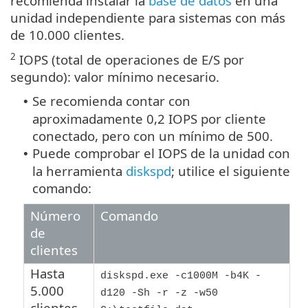
recomienda instalar la
base de datos
en una
unidad independiente para sistemas con más
de 10.000 clientes.
2
IOPS (total de operaciones de E/S por
segundo): valor mínimo necesario.
Se recomienda contar con
•
aproximadamente 0,2 IOPS por cliente
conectado, pero con un mínimo de 500.
Puede comprobar el IOPS de la unidad con
•
la herramienta
diskspd
; utilice el siguiente
comando:
Número
Comando
de
clientes
Hasta
diskspd.exe -c1000M -b4K -
5.000
d120 -Sh -r -z -w50
clientes