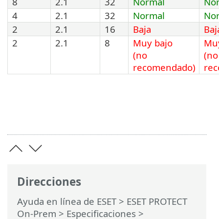
8
2.1
32
Normal
No
4
2.1
32
Normal
No
2
2.1
16
Baja
Baj
2
2.1
8
Muy bajo
Muy
(no
(no
recomendado)
re
Direcciones
Ayuda en línea de ESET
>
ESET PROTECT
On-Prem
>
Especificaciones
>