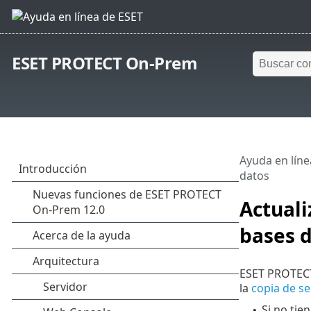
ESET PROTECT On-Prem
Ayuda en líne
datos
Actuali
bases 
ESET PROTECT 
la
copia de s
Si no tie
•