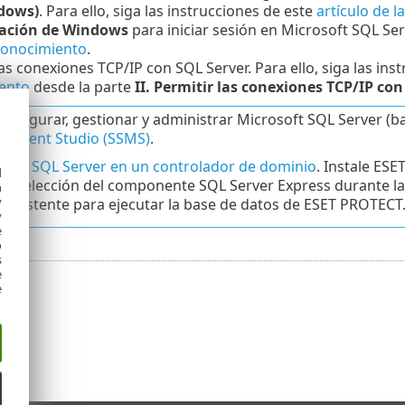
dows)
. Para ello, siga las instrucciones de este
artículo de 
ación de Windows
para iniciar sesión en Microsoft SQL Ser
conocimiento
.
as conexiones TCP/IP con SQL Server. Para ello, siga las ins
ento
desde la parte
II. Permitir las conexiones TCP/IP con
configurar, gestionar y administrar Microsoft SQL Server (b
ement Studio (SSMS)
.
stale SQL Server en un controlador de dominio
. Instale ES
d
 la selección del componente SQL Server Express durante la 
h
y
r existente para ejecutar la base de datos de ESET PROTECT
y
e
o
s
e
e