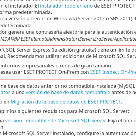
en el instalador.
El
instalador todo en uno
de ESET PROTECT O
forma predeterminada.
a una versión anterior de Windows (Server 2012 o SBS 2011),
edeterminada.
ador genera una contraseña aleatoria para la autenticación 
ATA%\ESET\RemoteAdministrator\Server\EraServerApplicationDa
ft SQL Server Express (la edición gratuita) tiene un límite
nal. Recomendamos utilizar ediciones de Microsoft SQL Serv
entornos empresariales o redes de gran tamaño.
desea usar ESET PROTECT On-Prem con
ESET Inspect On-P
una base de datos anterior no compatible instalada (MySQL
datos
a una
versión de base de datos compatible
antes de a
mbién
Migración de la base de datos de ESET PROTECT
.
lir los siguientes requisitos para Microsoft SQL Server:
una
versión compatible de Microsoft SQL Server
. Elija el tip
ón.
ne Microsoft SQL Server instalado, configure la autenticaci