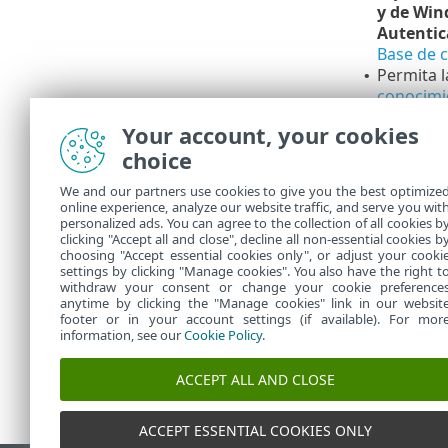
y de Win
Autentic
Base de 
Permita l
•
conocimi
Your account, your cookies
Para 
•
Manag
choice
No in
•
We and our partners use cookies to give you the best optimize
anule
online experience, analyze our website traffic, and serve you wit
personalized ads. You can agree to the collection of all cookies b
Serve
clicking "Accept all and close", decline all non-essential cookies b
choosing "Accept essential cookies only", or adjust your cooki
settings by clicking "Manage cookies". You also have the right t
withdraw your consent or change your cookie preference
anytime by clicking the "Manage cookies" link in our websit
footer or in your account settings (if available). For mor
information, see our
Cookie Policy
.
ACCEPT ALL AND CLOSE
ACCEPT ESSENTIAL COOKIES ONLY