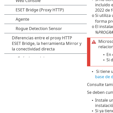
incluido 
2022 de 
Si utiliz
o
forma pr
El instal
o
%PROGRAMD
Microso
relacio
En 
•
Si 
•
Si tiene 
•
base de 
Consulte ta
Se deben cump
Instale 
•
instalaci
Si ya tie
•