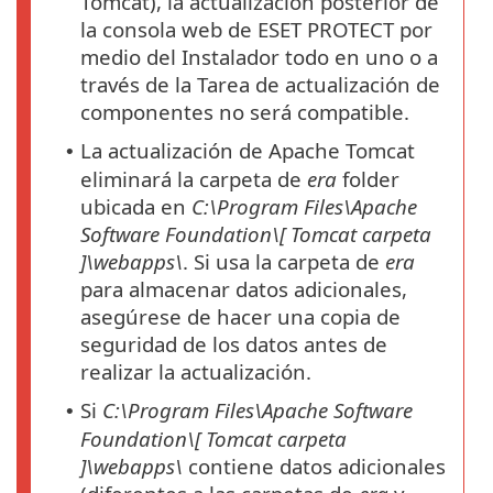
Tomcat), la actualización posterior de
la consola web de ESET PROTECT por
medio del Instalador todo en uno o a
través de la Tarea de actualización de
componentes no será compatible.
La actualización de Apache Tomcat
•
eliminará la carpeta de
era
folder
ubicada en
C:\Program Files\Apache
Software Foundation\[ Tomcat
carpeta
]\webapps\
. Si usa la carpeta de
era
para almacenar datos adicionales,
asegúrese de hacer una copia de
seguridad de los datos antes de
realizar la actualización.
Si
C:\Program Files\Apache Software
•
Foundation\[ Tomcat
carpeta
]\webapps\
contiene datos adicionales