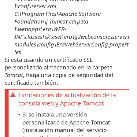
]\
conf\server.xml
C:\Program Files\Apache Software
Foundation\[ Tomcat
carpeta
]\
webapps\era\WEB-
INF\classes\sk\eset\era\g2webconsole\server\
modules\config\EraWebServerConfig.propert
ies
Si está usando un certificado SSL
personalizado almacenado en la carpeta
Tomcat
, haga una copia de seguridad del
certificado también.
Limitaciones de actualización de la
consola web y Apache Tomcat
Si se instala una versión
•
personalizada de Apache Tomcat
(instalación manual del servicio