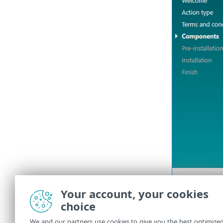
Your account, your cookies
choice
6.
Es posible 
We and our partners use cookies to give you the best optimize