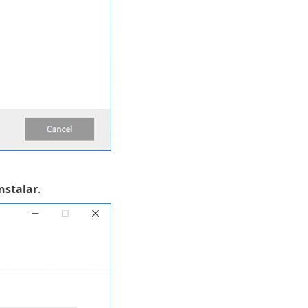
nstalar
.