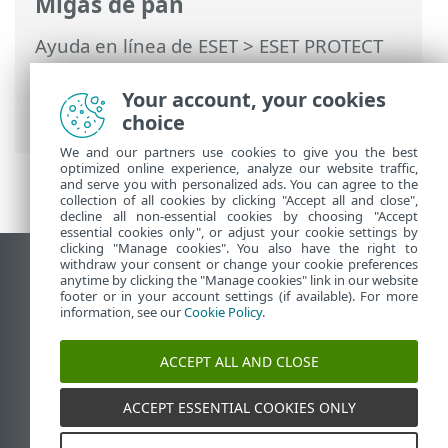
Migas de pan
Ayuda en línea de ESET
>
ESET PROTECT
On-Prem
>
Desinstalar
> Linux:
actualizar, volver a instalar o desinstalar
Your account, your cookies
los componentes de ESET PROTECT
choice
We and our partners use cookies to give you the best
optimized online experience, analyze our website traffic,
and serve you with personalized ads. You can agree to the
collection of all cookies by clicking "Accept all and close",
decline all non-essential cookies by choosing "Accept
essential cookies only", or adjust your cookie settings by
clicking "Manage cookies". You also have the right to
withdraw your consent or change your cookie preferences
Ver sitio del escritorio
anytime by clicking the "Manage cookies" link in our website
footer or in your account settings (if available). For more
End of Life
information, see our
Cookie Policy
.
Base de conocimiento de ESET
Foro de ESET
ACCEPT ALL AND CLOSE
ESET Status Portal
Soporte regional
ACCEPT ESSENTIAL COOKIES ONLY