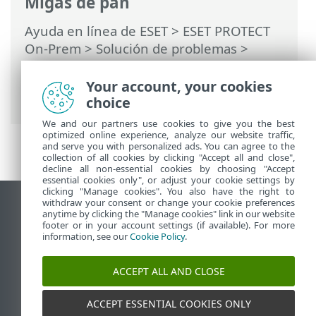
Migas de pan
Ayuda en línea de ESET
>
ESET PROTECT
On-Prem
>
Solución de problemas
>
Problemas después de la
actualización/migración del Servidor ESET
Your account, your cookies
PROTECT
choice
We and our partners use cookies to give you the best
optimized online experience, analyze our website traffic,
and serve you with personalized ads. You can agree to the
collection of all cookies by clicking "Accept all and close",
decline all non-essential cookies by choosing "Accept
essential cookies only", or adjust your cookie settings by
clicking "Manage cookies". You also have the right to
withdraw your consent or change your cookie preferences
Ver sitio del escritorio
anytime by clicking the "Manage cookies" link in our website
footer or in your account settings (if available). For more
End of Life
information, see our
Cookie Policy
.
Base de conocimiento de ESET
Foro de ESET
ACCEPT ALL AND CLOSE
ESET Status Portal
Soporte regional
ACCEPT ESSENTIAL COOKIES ONLY