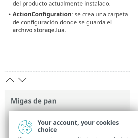
del producto actualmente instalado.
ActionConfiguration
: se crea una carpeta
•
de configuración donde se guarda el
archivo storage.lua.
Migas de pan
Ayuda en línea de ESET
>
ESET PROTECT
On-Prem
>
Solución de problemas
>
Your account, your cookies
Herramienta de diagnóstico
choice