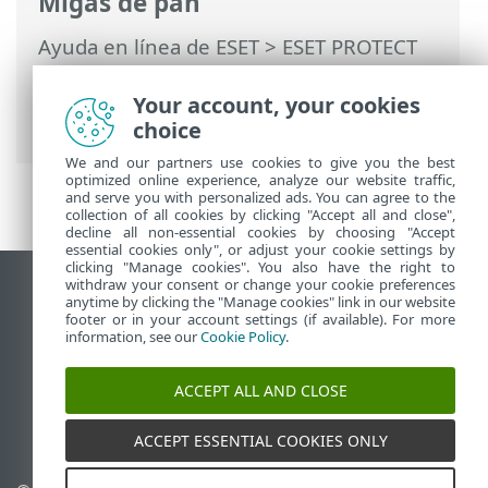
Migas de pan
Ayuda en línea de ESET
>
ESET PROTECT
On-Prem
>
Características técnicas
>
Versiones compatibles de Apache Tomcat
Your account, your cookies
y Java
choice
We and our partners use cookies to give you the best
optimized online experience, analyze our website traffic,
and serve you with personalized ads. You can agree to the
collection of all cookies by clicking "Accept all and close",
decline all non-essential cookies by choosing "Accept
essential cookies only", or adjust your cookie settings by
clicking "Manage cookies". You also have the right to
withdraw your consent or change your cookie preferences
Ver sitio del escritorio
anytime by clicking the "Manage cookies" link in our website
footer or in your account settings (if available). For more
End of Life
information, see our
Cookie Policy
.
Base de conocimiento de ESET
Foro de ESET
ACCEPT ALL AND CLOSE
ESET Status Portal
Soporte regional
ACCEPT ESSENTIAL COOKIES ONLY