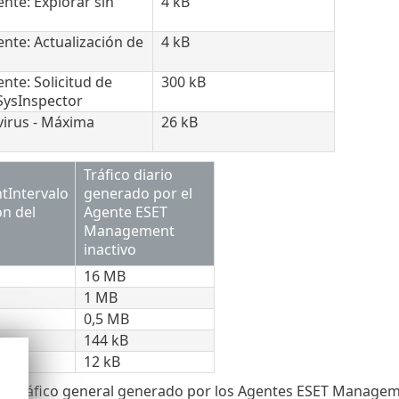
ente: Explorar sin
4 kB
iente: Actualización de
4 kB
ente: Solicitud de
300 kB
SysInspector
ivirus - Máxima
26 kB
Tráfico diario
Intervalo
generado por el
ón del
Agente ESET
Management
inactivo
16 MB
1 MB
0,5 MB
144 kB
12 kB
 el tráfico general generado por los Agentes ESET Manageme