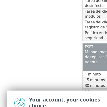
Tarea del cli
desinfectar
Tarea del cl
módulos
Tarea del cli
registro de 
Política Ant
seguridad
ESET
Management
de replicaci
Agente
1 minuto
15 minutos
30 minutos
1 hora
1 día
Your account, your cookies
choice
Para calcular