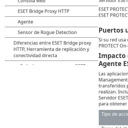
Servidor ESET
ESET PROTECT 
ESET PROTECT
Puertos 
Si su red usa 
PROTECT On-P
Impacto d
Agente 
Las aplicacio
Management fa
transferidos p
realizan. Inc
Servidor ESET
para obtener 
Tipo de acc