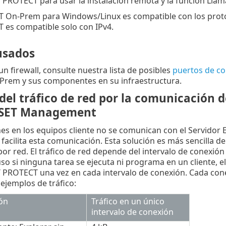
 PROTECT para usar la instalación remota y la función Llam
On-Prem para Windows/Linux es compatible con los protocol
 es compatible solo con IPv4.
usados
un firewall, consulte nuestra lista de posibles
puertos de c
rem y sus componentes en su infraestructura.
el tráfico de red por la comunicación d
ESET Management
nes en los equipos cliente no se comunican con el Servido
cilita esta comunicación. Esta solución es más sencilla d
or red. El tráfico de red depende del intervalo de conexión d
luso si ninguna tarea se ejecuta ni programa en un cliente
 PROTECT una vez en cada intervalo de conexión. Cada conex
ejemplos de tráfico:
ión
Tráfico en un único
intervalo de conexión