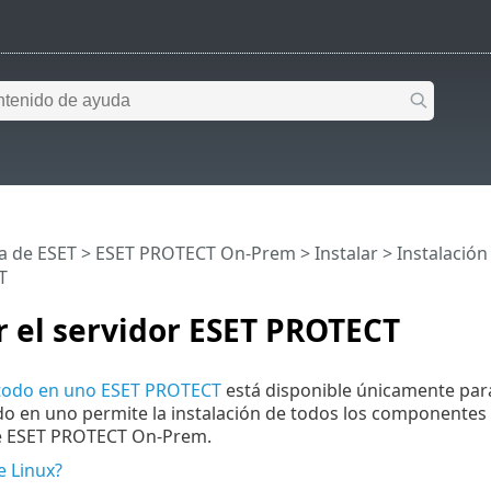
a de ESET
>
ESET PROTECT On-Prem
>
Instalar
>
Instalació
T
r el servidor ESET PROTECT
 todo en uno ESET PROTECT
está disponible únicamente para
do en uno permite la instalación de todos los componentes
de ESET PROTECT On-Prem.
e Linux?