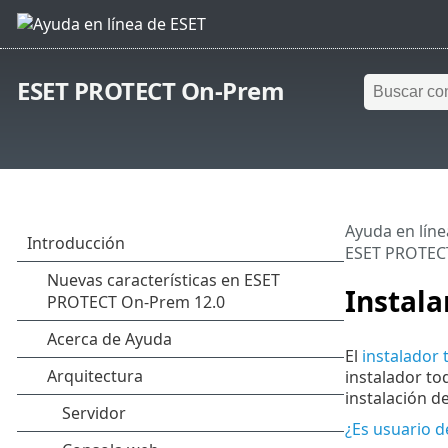
ESET PROTECT On-Prem
Ayuda en líne
ESET PROTEC
Instala
El
instalador
instalador to
instalación 
¿Es usuario d