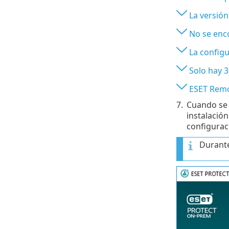
La versión
No se enco
La configu
Solo hay 3
ESET Remot
7.
Cuando se 
instalació
configuraci
Durante