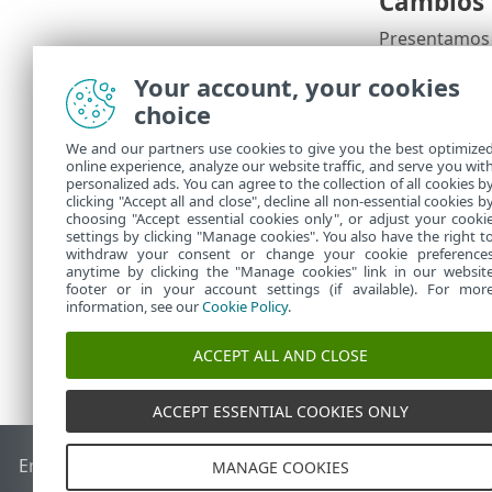
Cambios e
Presentamos u
detalles de l
Your account, your cookies
responsabili
Obtener más 
choice
We and our partners use cookies to give you the best optimize
Otras mej
online experience, analyze our website traffic, and serve you wit
personalized ads. You can agree to the collection of all cookies b
Averigüe qué
clicking "Accept all and close", decline all non-essential cookies b
choosing "Accept essential cookies only", or adjust your cooki
settings by clicking "Manage cookies". You also have the right t
withdraw your consent or change your cookie preference
anytime by clicking the "Manage cookies" link in our websit
footer or in your account settings (if available). For mor
information, see our
Cookie Policy
.
ACCEPT ALL AND CLOSE
ACCEPT ESSENTIAL COOKIES ONLY
End of Life
Base de conocimiento de ESET
Foro de ESET
ES
MANAGE COOKIES