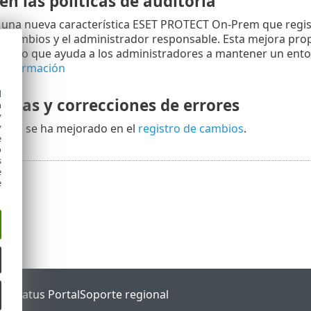
n las políticas de auditoría
na nueva característica ESET PROTECT On-Prem que registra
os cambios y el administrador responsable. Esta mejora pr
dad, lo que ayuda a los administradores a mantener un ent
información
d
oras y correcciones de errores
h
y
 más se ha mejorado en el
registro de cambios
.
y
e
o
s
e
e
ET Status Portal
Soporte regional