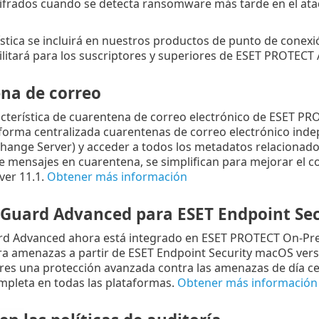
cifrados cuando se detecta ransomware más tarde en el ata
ística se incluirá en nuestros productos de punto de conex
ilitará para los suscriptores y superiores de ESET PROTEC
na de correo
cterística de cuarentena de correo electrónico de ESET P
forma centralizada cuarentenas de correo electrónico inde
hange Server) y acceder a todos los metadatos relacionados
e mensajes en cuarentena, se simplifican para mejorar el co
ver 11.1.
Obtener más información
eGuard Advanced para
ESET Endpoint Sec
rd Advanced ahora está integrado en ESET PROTECT On-Prem
a amenazas a partir de ESET Endpoint Security macOS versi
es una protección avanzada contra las amenazas de día cer
mpleta en todas las plataformas.
Obtener más información