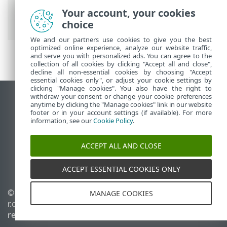
On-Prem
>
Introducción
> Acerca de
Your account, your cookies
Ayuda
choice
We and our partners use cookies to give you the best
optimized online experience, analyze our website traffic,
and serve you with personalized ads. You can agree to the
collection of all cookies by clicking "Accept all and close",
decline all non-essential cookies by choosing "Accept
essential cookies only", or adjust your cookie settings by
clicking "Manage cookies". You also have the right to
withdraw your consent or change your cookie preferences
Ver sitio del escritorio
anytime by clicking the "Manage cookies" link in our website
footer or in your account settings (if available). For more
End of Life
information, see our
Cookie Policy
.
Base de conocimiento de ESET
Foro de ESET
ACCEPT ALL AND CLOSE
ESET Status Portal
Soporte regional
ACCEPT ESSENTIAL COOKIES ONLY
© 1992 - 2026 ESET, spol. s
Administrar perfiles
MANAGE COOKIES
r.o. - Todos los derechos
Política de cookies
reservados.