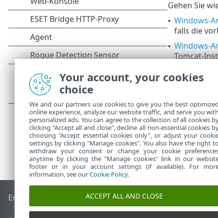
Gehen Sie wie
Windows-Anl
•
falls die v
Windows-Anl
•
Tomcat-Inst
Installatio
Your account, your cookies
Linux-Anlei
•
choice
We and our partners use cookies to give you the best optimize
online experience, analyze our website traffic, and serve you wit
personalized ads. You can agree to the collection of all cookies b
clicking "Accept all and close", decline all non-essential cookies b
choosing "Accept essential cookies only", or adjust your cooki
settings by clicking "Manage cookies". You also have the right t
withdraw your consent or change your cookie preference
anytime by clicking the "Manage cookies" link in our websit
footer or in your account settings (if available). For mor
information, see our
Cookie Policy
.
ACCEPT ALL AND CLOSE
End of Life
ESET Knowledgebase
ESET-Forum
ESET Status P