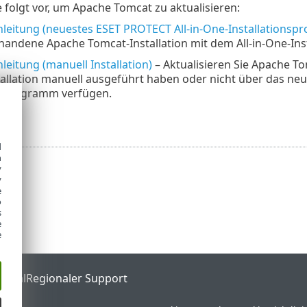
 folgt vor, um Apache Tomcat zu aktualisieren:
eitung (neuestes ESET PROTECT All-in-One-Installations
orhandene Apache Tomcat-Installation mit dem All-in-One-I
eitung (manuell Installation)
– Aktualisieren Sie Apache To
allation manuell ausgeführt haben oder nicht über das neu
nsprogramm verfügen.
tung
d
h
y
y
e
o
s
e
e
ortal
Regionaler Support