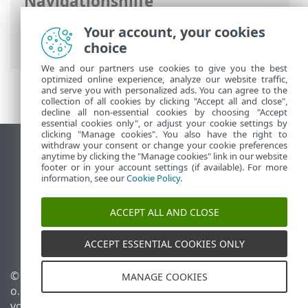
Navigationshilfe
ESET Online-Hilfe
>
ESET PROTECT On-
Your account, your cookies
Prem
>
Einführung
choice
We and our partners use cookies to give you the best
optimized online experience, analyze our website traffic,
and serve you with personalized ads. You can agree to the
collection of all cookies by clicking "Accept all and close",
decline all non-essential cookies by choosing "Accept
essential cookies only", or adjust your cookie settings by
clicking "Manage cookies". You also have the right to
withdraw your consent or change your cookie preferences
Desktop-Site anzeigen
anytime by clicking the "Manage cookies" link in our website
footer or in your account settings (if available). For more
End of Life
information, see our
Cookie Policy
.
ESET Knowledgebase
ESET-Forum
ACCEPT ALL AND CLOSE
ESET Status Portal
Regionaler Support
ACCEPT ESSENTIAL COOKIES ONLY
© 1992 - 2026 ESET, spol. s r.
Cookies verwalten
MANAGE COOKIES
o. - Alle Rechte
Cookie-Richtlinie
vorbehalten.