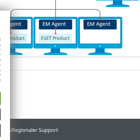
d
h
y
y
e
o
s
e
e
ortal
Regionaler Support