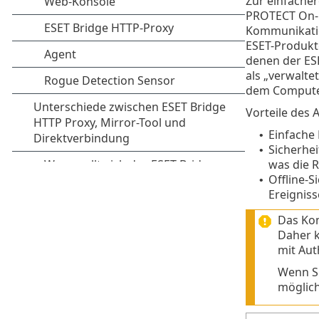
Zur einfache
PROTECT On-Pr
Kommunikatio
ESET-Produkt
denen der ES
als „verwalte
dem Computer 
Vorteile des 
Einfache 
•
Sicherhei
•
was die R
Offline-
•
Ereigniss
Das Kom
Daher k
mit Aut
Wenn Si
möglich