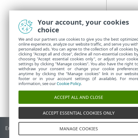
Your account, your cookies
choice
We and our partners use cookies to give you the best optimize
online experience, analyze our website traffic, and serve you wit
personalized ads. You can agree to the collection of all cookies b
clicking "Accept all and close", decline all non-essential cookies b
choosing "Accept essential cookies only", or adjust your cooki
settings by clicking "Manage cookies". You also have the right t
withdraw your consent or change your cookie preference
anytime by clicking the "Manage cookies" link in our websit
footer or in your account settings (if available). For mor
information, see our
Cookie Policy
.
ACCEPT ALL AND CLOSE
ACCEPT ESSENTIAL COOKIES ONLY
End of Life
ESET Knowledgebase
ESET-Forum
ESET Status P
MANAGE COOKIES