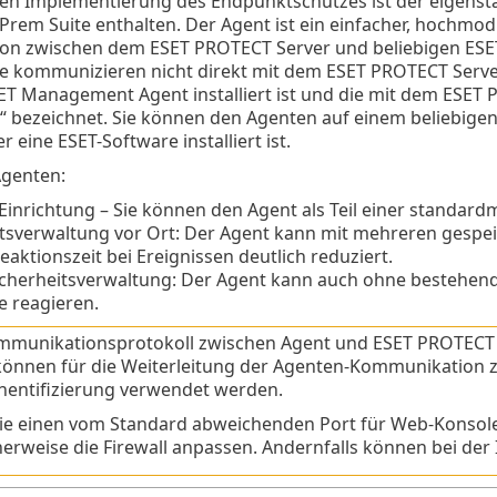
ren Implementierung des Endpunktschutzes ist der eigens
em Suite enthalten. Der Agent ist ein einfacher, hochmodu
n zwischen dem ESET PROTECT Server und beliebigen ESE
e kommunizieren nicht direkt mit dem ESET PROTECT Server
ET Management Agent installiert ist und die mit dem ESE
t“ bezeichnet. Sie können den Agenten auf einem beliebige
eine ESET-Software installiert ist.
Agenten:
Einrichtung – Sie können den Agent als Teil einer standard
tsverwaltung vor Ort: Der Agent kann mit mehreren gespei
eaktionszeit bei Ereignissen deutlich reduziert.
Sicherheitsverwaltung: Der Agent kann auch ohne bestehe
e reagieren.
munikationsprotokoll zwischen Agent und ESET PROTECT Se
önnen für die Weiterleitung der Agenten-Kommunikation 
hentifizierung verwendet werden.
e einen vom Standard abweichenden Port für Web-Konsol
erweise die Firewall anpassen. Andernfalls können bei der I