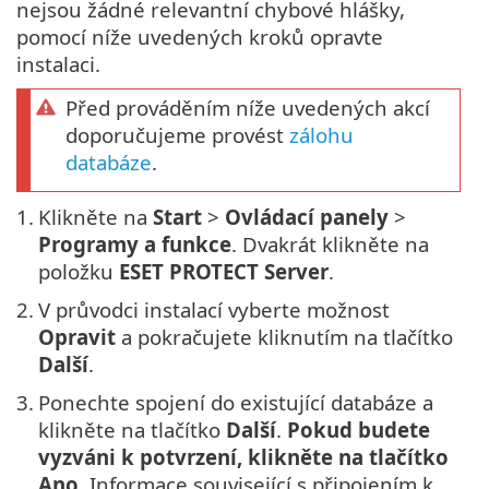
nejsou žádné relevantní chybové hlášky,
pomocí níže uvedených kroků opravte
instalaci.
Před prováděním níže uvedených akcí
doporučujeme provést
zálohu
databáze
.
1.
Klikněte na
Start
>
Ovládací panely
>
Programy a funkce
. Dvakrát klikněte na
položku
ESET PROTECT Server
.
2.
V průvodci instalací vyberte možnost
Opravit
a pokračujete kliknutím na tlačítko
Další
.
3.
Ponechte spojení do existující databáze a
klikněte na tlačítko
Další
.
Pokud budete
vyzváni k potvrzení, klikněte na tlačítko
Ano
. Informace související s připojením k