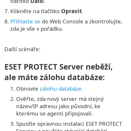
tlačítko
Další
.
7.
Klikněte na tlačítko
Opravit
.
8.
Přihlaste se
do Web Console a zkontrolujte,
zda je vše v pořádku.
Další scénáře:
ESET PROTECT Server neběží,
ale máte zálohu databáze:
1.
Obnovte
zálohu databáze
.
2.
Ověřte, zda nový server má stejný
název/IP adresu jako původní, ke
kterému se agenti připojovali.
3.
Spusťte opravnou instalaci ESET PROTECT
Serveru a použijte stávající databázi.