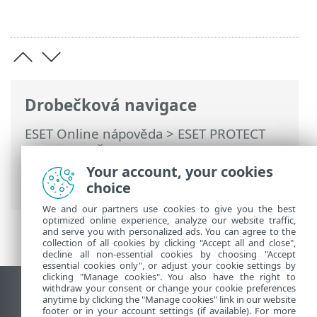
Drobečková navigace
ESET Online nápověda
>
ESET PROTECT
On-Prem
>
Řešení problémů
> Problém
po aktualizaci/migraci ESET PROTECT
Your account, your cookies
serveru
choice
We and our partners use cookies to give you the best
optimized online experience, analyze our website traffic,
and serve you with personalized ads. You can agree to the
collection of all cookies by clicking "Accept all and close",
decline all non-essential cookies by choosing "Accept
essential cookies only", or adjust your cookie settings by
clicking "Manage cookies". You also have the right to
withdraw your consent or change your cookie preferences
Zobrazit verzi pro počítač
anytime by clicking the "Manage cookies" link in our website
footer or in your account settings (if available). For more
End of Life