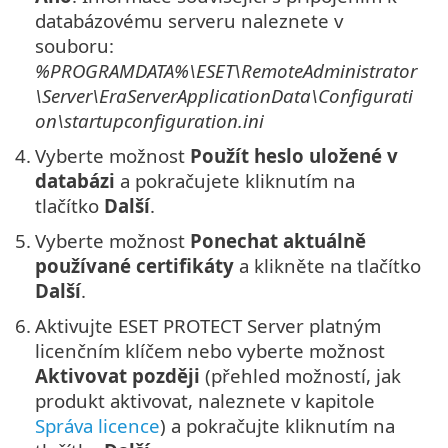
databázovému serveru naleznete v
souboru:
%PROGRAMDATA%\ESET\RemoteAdministrator
\Server\EraServerApplicationData\Configurati
on\startupconfiguration.ini
4.
Vyberte možnost
Použít heslo uložené v
databázi
a pokračujete kliknutím na
tlačítko
Další
.
5.
Vyberte možnost
Ponechat aktuálně
používané certifikáty
a klikněte na tlačítko
Další
.
6.
Aktivujte ESET PROTECT Server platným
licenčním klíčem nebo vyberte možnost
Aktivovat později
(přehled možností, jak
produkt aktivovat, naleznete v kapitole
Správa licence
) a pokračujte kliknutím na