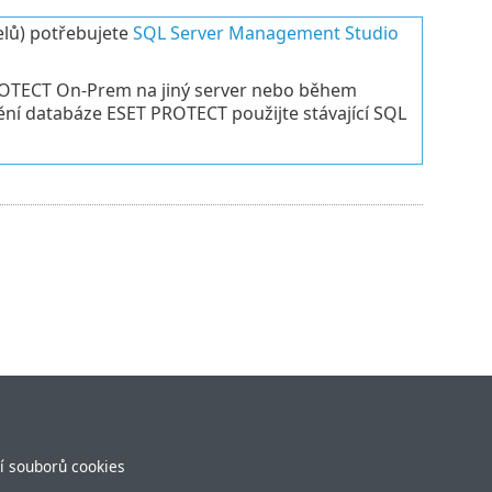
elů) potřebujete
SQL Server Management Studio
PROTECT On-Prem na jiný server nebo během
ění databáze ESET PROTECT použijte stávající SQL
í souborů cookies