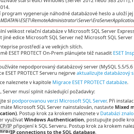
žíváte starší edici Windows (Server 2012 nebo SBS 2011), 
014.
í program vygeneruje náhodné databázové heslo a uloží jej
ATA%\ESET\RemoteAdministrator\Server\EraServerApplicationDa
ní velikost relační databáze v Microsoft SQL Server Expres
t jiné edice Microsoft SQL Server než Microsoft SQL Server
nteprise prostředí a ve velkých sítích.
mě ESET PROTECT On-Prem plánujete též nasadit
ESET Ins
užíváte nepodporovaný databázový server (MySQL 5.5/5.6 
ace ESET PROTECT Serveru nejprve
aktualizujte databázový 
ce naleznete v kapitole
Migrace ESET PROTECT databáze
.
 Server musí splnit následující požadavky:
jte si
podporovanou verzi Microsoft SQL Server
. Při instala
 máte Microsoft SQL Server nainstalován, nastavte
Mixed m
cation)
. Postup krok za krokem naleznete v
Databázi znalo
er využívat
Windows Authentication
, postupujte podle k
CP/IP připojení k SQL Serveru. Postup krok za krokem nale
w TCP/IP connections to the SQL database
.