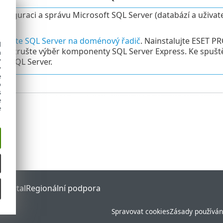
onfiguraci a správu Microsoft SQL Server (databází a uživat
)
.
talujte SQL Server na doménový řadič
. Nainstalujte ESET 
d
lace zrušte výběr komponenty SQL Server Express. Ke spušt
h
y
MySQL Server.
y
e
o
s
e
e
 Portal
Regionální podpora
Spravovat cookies
Zásady používán