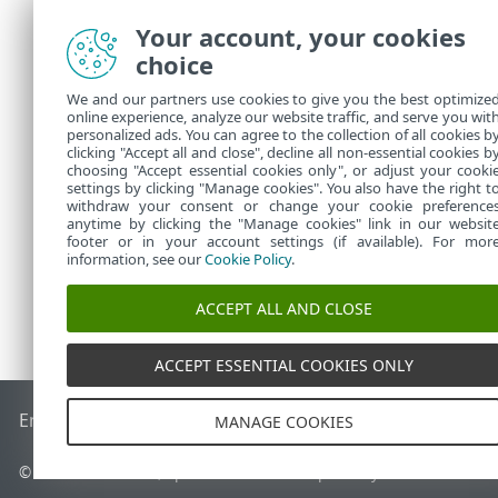
Your account, your cookies
Pro k
•
(SSMS
choice
Neins
•
We and our partners use cookies to give you the best optimize
insta
online experience, analyze our website traffic, and serve you wit
personalized ads. You can agree to the collection of all cookies b
nebo 
clicking "Accept all and close", decline all non-essential cookies b
choosing "Accept essential cookies only", or adjust your cooki
settings by clicking "Manage cookies". You also have the right t
withdraw your consent or change your cookie preference
anytime by clicking the "Manage cookies" link in our websit
footer or in your account settings (if available). For mor
information, see our
Cookie Policy
.
ACCEPT ALL AND CLOSE
ACCEPT ESSENTIAL COOKIES ONLY
End of Life
ESET Databáze znalostí
ESET Forum
ESET Status
MANAGE COOKIES
© 1992 - 2026 ESET, spol. s r.o. - Všechna práva vyhrazena.