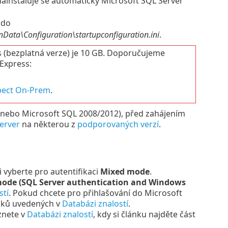
nainstaluje se automaticky
Microsoft SQL Server
 do
ta\Configuration\startupconfiguration.ini
.
s (bezplatná verze) je 10 GB. Doporučujeme
 Express:
pect On-Prem
.
nebo Microsoft SQL 2008/2012), před zahájením
server
na některou z
podporovaných verzí
.
ci vyberte pro autentifikaci
Mixed mode
.
ode (SQL Server authentication and Windows
stí
. Pokud chcete pro přihlašování do Microsoft
roků uvedených v
Databázi znalostí
.
znete v
Databázi znalostí
, kdy si článku najděte část