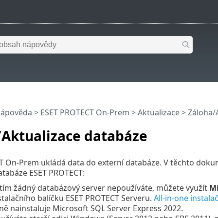
nápověda
>
ESET PROTECT On-Prem
>
Aktualizace
> Záloha/
/Aktualizace databáze
 On-Prem ukládá data do externí databáze. V těchto dok
tabáze ESET PROTECT:
tím žádný databázový server nepoužíváte, můžete využít
Mi
stalačního balíčku ESET PROTECT Serveru.
All-in-one instala
ě nainstaluje Microsoft SQL Server Express 2022.