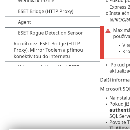
Pokud pou
o
Express
2
Instalačn
o
%PROGRAMD
Maximál
používa
V e
•
Kro
•
Pokud po
•
aktualiz
Další informa
Microsoft SQL
Nainstalu
•
Pokud již
•
authenti
SQL Serv
Povolte T
•
II. Allo