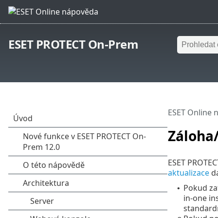
ESET PROTECT On-Prem
ESET Online 
Záloha
ESET PROTECT
aktualizace
da
Pokud za
•
in-one in
standardn