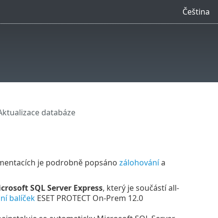
Čeština
Aktualizace databáze
umentacích je podrobně popsáno
zálohování
a
crosoft SQL Server Express
, který je součástí all-
ční balíček
ESET PROTECT On-Prem 12.0