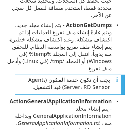
حيث تُحفظ كل السجلات. ولتحديد سجلات
محددة فقط، استخدم مسافة لفصل كل سجل
عن الآخر.
ActionGetDumps
- يتم إنشاء مجلد جديد.
ويتم عادةً إنشاء ملف تفريغ العمليات إذا تم
اكتشاف مشكلة. وعند اكتشاف مشكلة خطيرة،
يتم إنشاء ملف تفريغ بواسطة النظام. للتحقق
منه يدوياً، انتقل إلى المجلد %temp% (في
Windows) أو المجلد /tmp/ (في Linux) وأدخل
ملف تفريغ.
يجب أن تكون خدمة المكون (‎Agent،
Server، RD Sensor) قيد التشغيل.
ActionGeneralApplicationInformation
- يتم إنشاء مجلد
GeneralApplicationInformation وبداخله
ملف
GeneralApplicationInformation.txt
.