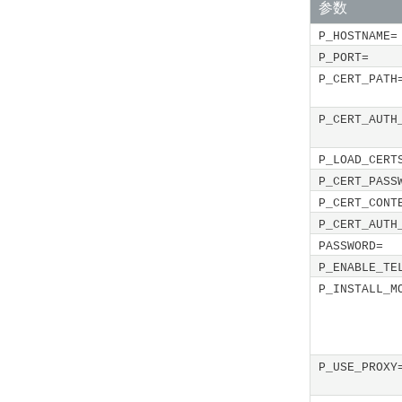
参数
P_HOSTNAME=
P_PORT=
P_CERT_PATH
P_CERT_AUTH
P_LOAD_CERT
P_CERT_PASS
P_CERT_CONT
P_CERT_AUTH
PASSWORD=
P_ENABLE_TE
P_INSTALL_M
P_USE_PROXY