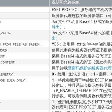
说明和允许的值
ESET PROTECT 服务器的主机名或
服务器代理连接的服务器端口（可选
.txt
文件中采用 Base64 格式的
=
导出
）。
.txt
文件中采用 Base64 格式的
_PATH=
出
）。
YES
；当引用
.txt
文件中存储的服
S_FROM_FILE_AS_BASE64=
使用此参数为服务器代理证书提供
WORD=
采用 Base64 格式的服务器代理
ENT=
采用 Base64 格式的证书颁发机
_CONTENT=
用于卸载
受密码保护的服务器代理
0
- 禁用（默认选项）；
1
- 启用
LEMETRY=
1
；将此参数用于半静默 ESET M
ODE_EULA_ONLY=
装窗口，并且系统会提示您接受最
（P_ENABLE_TELEMETR
行参数。可以看到服务器代理安装
1
；使用此参数以支持将 HTTP 代理
=
器代理和 ESET PROTECT 