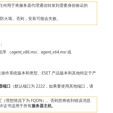
验证。任何用于将服务器代理通信转发到需要身份验证的
整防火墙。否则，安装可能会失败。
件：
程序 （
agent_x86.msi
、
agent_x64.msi
或
（操作系统版本和类型、ESET 产品版本和其他特定于产
器端口
（默认端口为 2222，如果要使用其他端口，请
（理想情况下为 FQDN）。否则您将收到错误消息
允许证书适用于所有
服务器主机
。