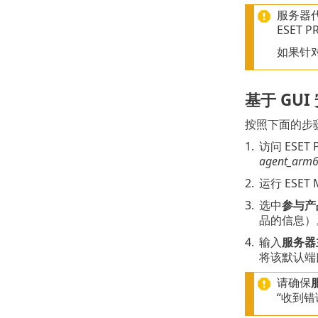
服务器代
ESET
如果针
基于 GUI
按照下面的步骤在
1.
访问 ESET 
agent_arm6
2.
运行 ESE
3.
选中
参与产
品的信息）
4.
输入
服务器
将该默认端
请确保
“收到错