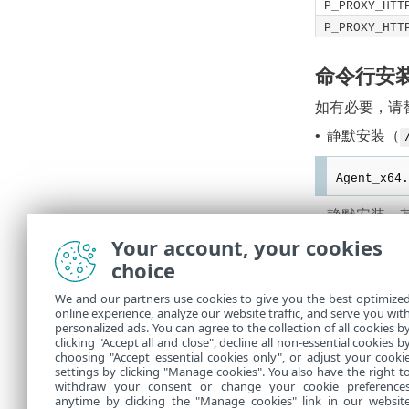
P_PROXY_HTT
P_PROXY_HTT
命令行安
如有必要，请
静默安装（
•
Agent_x64.
静默安装，其
•
Your account, your cookies
Agent_x64.
choice
半静默安装
•
We and our partners use cookies to give you the best optimize
online experience, analyze our website traffic, and serve you wit
personalized ads. You can agree to the collection of all cookies b
Agent_x64.
clicking "Accept all and close", decline all non-essential cookies b
choosing "Accept essential cookies only", or adjust your cooki
settings by clicking "Manage cookies". You also have the right t
withdraw your consent or change your cookie preference
anytime by clicking the "Manage cookies" link in our websit