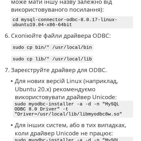
може мати іншу назву залежно від
використовуваного посилання):
cd mysql-connector-odbc-8.0.17-linux-
ubuntu19.04-x86-64bit
6.
Скопіюйте файли драйвера ODBC:
sudo cp bin/* /usr/local/bin
sudo cp lib/* /usr/local/lib
7.
Зареєструйте драйвер для ODBC.
Для нових версій Linux (наприклад,
•
Ubuntu 20.x) рекомендуємо
використовувати драйвер Unicode:
sudo myodbc-installer -a -d -n "MySQL
ODBC 8.0 Driver" -t
"Driver=/usr/local/lib/libmyodbc8w.so"
Для інших систем, або в тих випадках,
•
коли драйвер Unicode не працює:
sudo myodbc-installer -a -d -n "MySQL