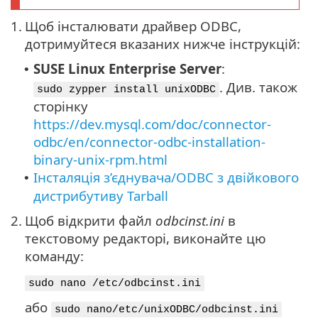
1.
Щоб інсталювати драйвер ODBC,
дотримуйтеся вказаних нижче інструкцій:
SUSE Linux Enterprise Server
:
•
. Див. також
sudo zypper install unixODBC
сторінку
https://dev.mysql.com/doc/connector-
odbc/en/connector-odbc-installation-
binary-unix-rpm.html
Інсталяція з’єднувача/ODBC з двійкового
•
дистрибутиву Tarball
2.
Щоб відкрити файл
odbcinst.ini
в
текстовому редакторі, виконайте цю
команду:
sudo nano /etc/odbcinst.ini
або
sudo nano/etc/unixODBC/odbcinst.ini