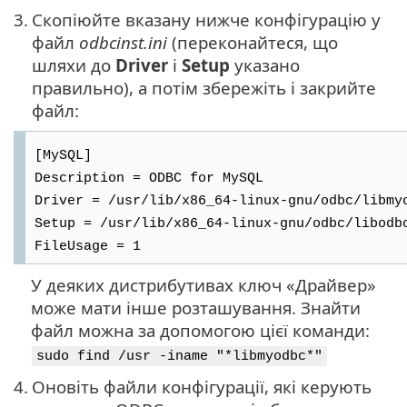
3.
Скопіюйте вказану нижче конфігурацію у
файл
odbcinst.ini
(переконайтеся, що
шляхи до
Driver
і
Setup
указано
правильно), а потім збережіть і закрийте
файл:
[MySQL]
Description = ODBC for MySQL
Driver = /usr/lib/x86_64-linux-gnu/odbc/libmy
Setup = /usr/lib/x86_64-linux-gnu/odbc/libodb
FileUsage = 1
У деяких дистрибутивах ключ «Драйвер»
може мати інше розташування. Знайти
файл можна за допомогою цієї команди:
sudo find /usr -iname "*libmyodbc*"
4.
Оновіть файли конфігурації, які керують