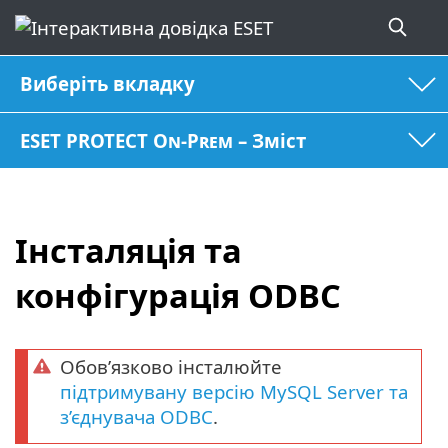
Виберіть вкладку
ESET PROTECT On-Prem – Зміст
Інсталяція та
конфігурація ODBC
Обов’язково інсталюйте
підтримувану версію MySQL Server та
з’єднувача ODBC
.