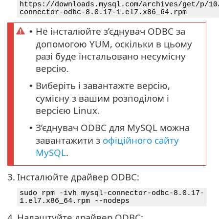
https://downloads.mysql.com/archives/get/p/10
connector-odbc-8.0.17-1.el7.x86_64.rpm
Не інсталюйте з’єднувач ODBC за
•
допомогою YUM, оскільки в цьому
разі буде інстальовано несумісну
версію.
Виберіть і завантажте версію,
•
сумісну з вашим розподілом і
версією Linux.
З’єднувач ODBC для MySQL можна
•
завантажити з
офіційного сайту
MySQL
.
3.
Інсталюйте драйвер ODBC:
sudo rpm -ivh mysql-connector-odbc-8.0.17-
1.el7.x86_64.rpm --nodeps
4.
Налаштуйте драйвер ODBC: