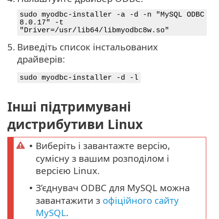
sudo myodbc-installer -a -d -n "MySQL ODBC
8.0.17" -t
"Driver=/usr/lib64/libmyodbc8w.so"
5.
Виведіть список інстальованих
драйверів:
sudo myodbc-installer -d -l
Інші підтримувані
дистрибутиви Linux
Виберіть і завантажте версію,
•
сумісну з вашим розподілом і
версією Linux.
З’єднувач ODBC для MySQL можна
•
завантажити з
офіційного сайту
MySQL
.