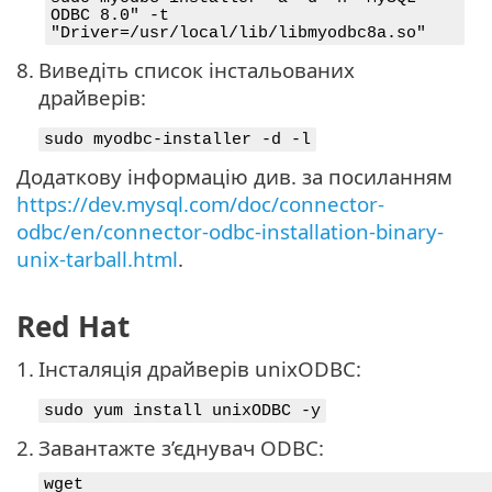
ODBC 8.0" -t
"Driver=/usr/local/lib/libmyodbc8a.so"
8.
Виведіть список інстальованих
драйверів:
sudo myodbc-installer -d -l
Додаткову інформацію див. за посиланням
https://dev.mysql.com/doc/connector-
odbc/en/connector-odbc-installation-binary-
unix-tarball.html
.
Red Hat
1.
Інсталяція драйверів unixODBC:
sudo yum install unixODBC -y
2.
Завантажте з’єднувач ODBC:
wget