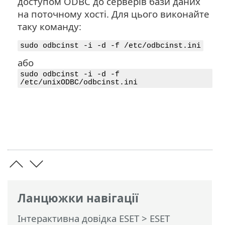
доступом ODBC до серверів бази даних
на поточному хості. Для цього виконайте
таку команду:
sudo odbcinst -i -d -f /etc/odbcinst.ini
або
sudo odbcinst -i -d -f
/etc/unixODBC/odbcinst.ini
Ланцюжки навігації
Інтерактивна довідка ESET
>
ESET