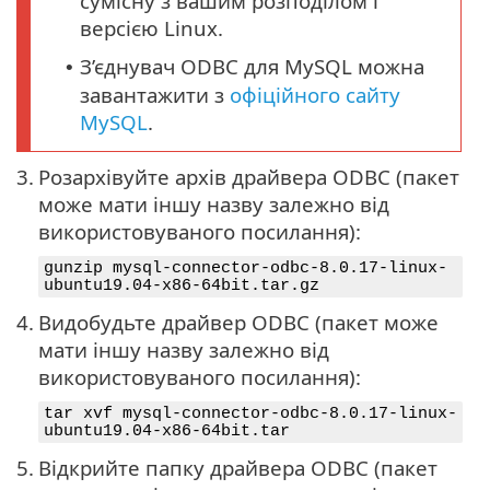
сумісну з вашим розподілом і
версією Linux.
З’єднувач ODBC для MySQL можна
•
завантажити з
офіційного сайту
MySQL
.
3.
Розархівуйте архів драйвера ODBC (пакет
може мати іншу назву залежно від
використовуваного посилання):
gunzip mysql-connector-odbc-8.0.17-linux-
ubuntu19.04-x86-64bit.tar.gz
4.
Видобудьте драйвер ODBC (пакет може
мати іншу назву залежно від
використовуваного посилання):
tar xvf mysql-connector-odbc-8.0.17-linux-
ubuntu19.04-x86-64bit.tar
5.
Відкрийте папку драйвера ODBC (пакет