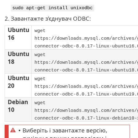
sudo apt-get install unixodbc
2.
Завантажте з’єднувач ODBC:
Ubuntu
wget
16
https://downloads.mysql.com/archives/
connector-odbc-8.0.17-linux-ubuntu16.
Ubuntu
wget
18
https://downloads.mysql.com/archives/
connector-odbc-8.0.17-linux-ubuntu18.
Ubuntu
wget
20
https://downloads.mysql.com/archives/
connector-odbc-8.0.17-linux-ubuntu19.
Debian
wget
10
https://downloads.mysql.com/archives/
connector-odbc-8.0.17-linux-debian10-
Виберіть і завантажте версію,
•