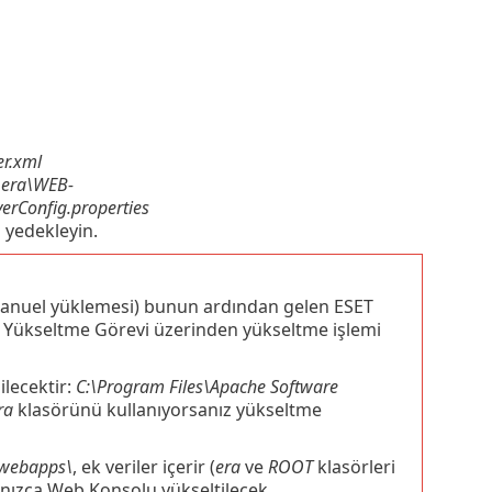
er.xml
era\WEB-
erConfig.properties
a yedekleyin.
anuel yüklemesi) bunun ardından gelen ESET
 Yükseltme Görevi üzerinden yükseltme işlemi
lecektir:
C:\Program Files\Apache Software
ra
klasörünü kullanıyorsanız yükseltme
\webapps\
, ek veriler içerir (
era
ve
ROOT
klasörleri
lnızca Web Konsolu yükseltilecek.