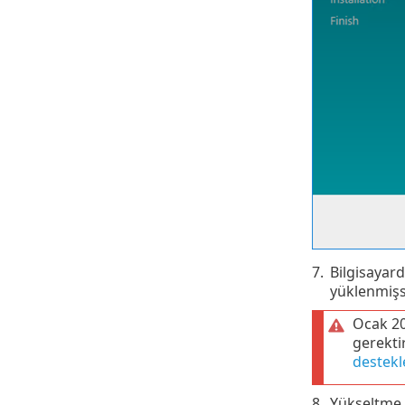
7.
Bilgisayar
yüklenmişse
Ocak 201
gerektir
destekl
8.
Yükseltme 