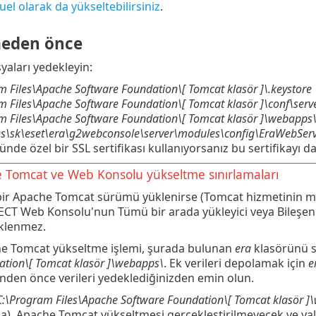
el olarak da yükseltebilirsiniz
.
meden önce
yaları yedekleyin:
m Files\Apache Software Foundation\[ Tomcat
klasör
]\
.keystore
m Files\Apache Software Foundation\[ Tomcat
klasör
]\
conf\serv
m Files\Apache Software Foundation\[ Tomcat
klasör
]\
webapps\
es\sk\eset\era\g2webconsole\server\modules\config\EraWebServ
nde özel bir SSL sertifikası kullanıyorsanız bu sertifikayı d
 Tomcat ve Web Konsolu yükseltme sınırlamaları
bir Apache Tomcat sürümü yüklenirse (Tomcat hizmetinin m
CT Web Konsolu'nun Tümü bir arada yükleyici veya Bileşen
klenmez.
e Tomcat yükseltme işlemi, şurada bulunan
era
klasörünü si
ation\[ Tomcat
klasör
]\webapps\
. Ek verileri depolamak için
e
inden önce verileri yedeklediğinizden emin olun.
C:\Program Files\Apache Software Foundation\[ Tomcat
klasör
]
da), Apache Tomcat yükseltmesi gerçekleştirilmeyecek ve ya