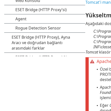
Tomcat'i manu
Yükselt
Aşağıdaki dos
C:\Progra
C:\Progra
C:\Progra
INF\class
Tomcat
klasörü
Apache
Özel 
•
PROTE
deste
Apach
•
Found
işlem
Eğer
•
dışın