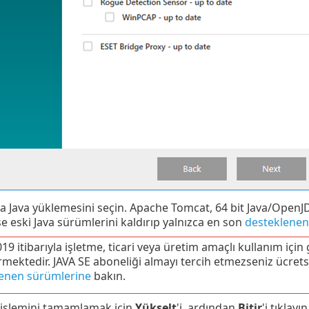
da Java yüklemesini seçin. Apache Tomcat, 64 bit Java/OpenJ
 eski Java sürümlerini kaldırıp yalnızca en son
desteklenen
9 itibarıyla işletme, ticari veya üretim amaçlı kullanım için 
mektedir. JAVA SE aboneliği almayı tercih etmezseniz ücretsiz
enen sürümlerine
bakın.
işlemini tamamlamak için
Yükselt
'i, ardından
Bitir
'i tıklayın