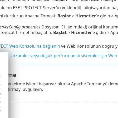
u'nu ESET PROTECT Server'ın yüklendiği bilgisayardan başk
ni durdurun Apache Tomcat:
Başlat
>
Hizmetler
'e gidin > 
rverConfig.properties
Dosyasını (1. adımdaki) orijinal konum
Tomcat hizmetini başlatın:
Başlat
>
Hizmetler
'e gidin > Ap
ECT Web Konsolu'na bağlanın
ve Web Konsolunun doğru yü
msal çözümler veya düşük performanslı sistemler için Web
derme
d
h
 yükseltme işlemi başarısız olursa Apache Tomcat yüklemesi
y
landırmayı uygulayın.
y
e
o
s
e
e