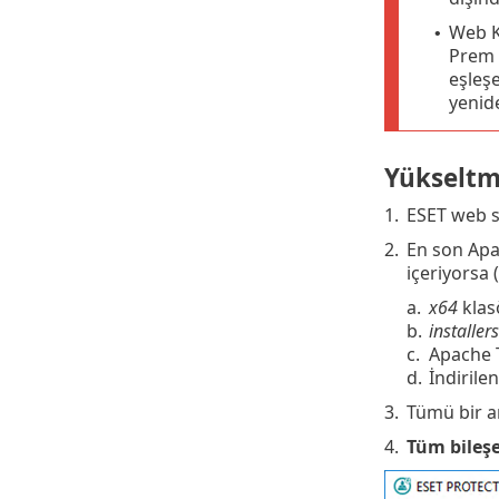
Web K
•
Prem 
eşleş
yenid
Yükseltm
1.
ESET web s
2.
En son Apa
içeriyorsa 
a.
x64
klas
b.
installers
c.
Apache 
d.
İndirile
3.
Tümü bir a
4.
Tüm bileşe