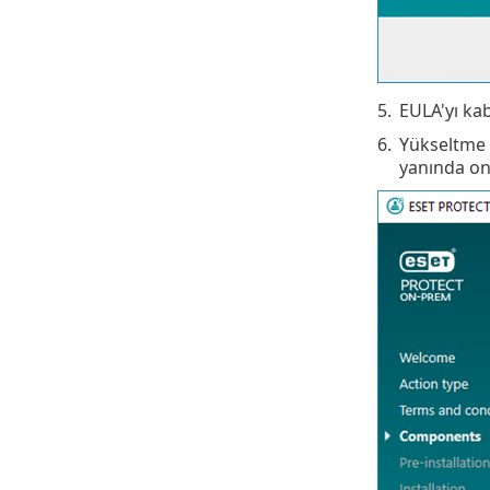
5.
EULA'yı ka
6.
Yükseltme 
yanında ona