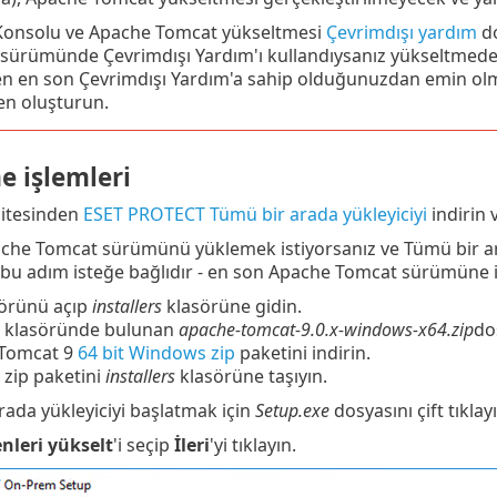
onsolu ve Apache Tomcat yükseltmesi
Çevrimdışı yardım
do
sürümünde Çevrimdışı Yardım'ı kullandıysanız yükseltme
en en son Çevrimdışı Yardım'a sahip olduğunuzdan emin ol
en oluşturun.
e işlemleri
itesinden
ESET PROTECT Tümü bir arada yükleyiciyi
indirin v
che Tomcat sürümünü yüklemek istiyorsanız ve Tümü bir ar
(bu adım isteğe bağlıdır - en son Apache Tomcat sürümüne ih
örünü açıp
installers
klasörüne gidin.
klasöründe bulunan
apache-tomcat-9.0.x-windows-x64.zip
do
Tomcat 9
64 bit Windows zip
paketini indirin.
n zip paketini
installers
klasörüne taşıyın.
rada yükleyiciyi başlatmak için
Setup.exe
dosyasını çift tıklay
nleri yükselt
'i seçip
İleri
'yi tıklayın.