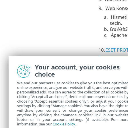
9.
Web Konsol
a.
Hizmeti
seçin.
b.
EraWebSe
c.
Apache 
10.
ESET PROT
Ek
kuru
Your account, your cookies
choice
Sorun gi
We and our partners use cookies to give you the best optimize
online experience, analyze our website traffic, and serve you wit
Apache Tomcat
personalized ads. You can agree to the collection of all cookies b
adımdaki yapı
clicking "Accept all and close", decline all non-essential cookies b
choosing "Accept essential cookies only", or adjust your cooki
settings by clicking "Manage cookies". You also have the right t
withdraw your consent or change your cookie preference
anytime by clicking the "Manage cookies" link in our websit
footer or in your account settings (if available). For mor
information, see our
Cookie Policy
.