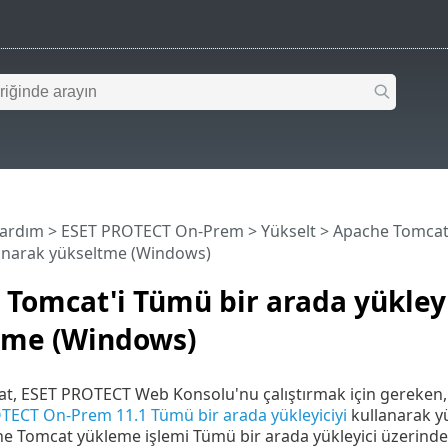
Yardım
>
ESET PROTECT On-Prem
>
Yükselt
>
Apache Tomcat'
lanarak yükseltme (Windows)
Tomcat'i Tümü bir arada yükleyi
tme (Windows)
t, ESET PROTECT Web Konsolu'nu çalıştırmak için gereken, 
TECT On-Prem 11.1 Tümü bir arada yükleyiciyi
kullanarak yü
 Tomcat yükleme işlemi Tümü bir arada yükleyici üzerinden 