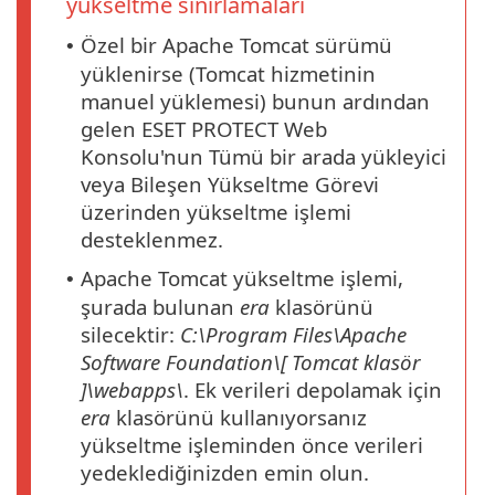
yükseltme sınırlamaları
Özel bir Apache Tomcat sürümü
•
yüklenirse (Tomcat hizmetinin
manuel yüklemesi) bunun ardından
gelen ESET PROTECT Web
Konsolu'nun Tümü bir arada yükleyici
veya Bileşen Yükseltme Görevi
üzerinden yükseltme işlemi
desteklenmez.
Apache Tomcat yükseltme işlemi,
•
şurada bulunan
era
klasörünü
silecektir:
C:\Program Files\Apache
Software Foundation\[ Tomcat
klasör
]\webapps\
. Ek verileri depolamak için
era
klasörünü kullanıyorsanız
yükseltme işleminden önce verileri
yedeklediğinizden emin olun.