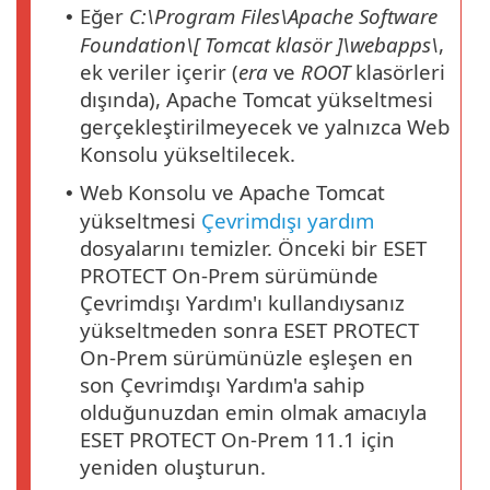
Eğer
C:\Program Files\Apache Software
•
Foundation\[ Tomcat
klasör
]\webapps\
,
ek veriler içerir (
era
ve
ROOT
klasörleri
dışında), Apache Tomcat yükseltmesi
gerçekleştirilmeyecek ve yalnızca Web
Konsolu yükseltilecek.
Web Konsolu ve Apache Tomcat
•
yükseltmesi
Çevrimdışı yardım
dosyalarını temizler. Önceki bir ESET
PROTECT On-Prem sürümünde
Çevrimdışı Yardım'ı kullandıysanız
yükseltmeden sonra ESET PROTECT
On-Prem sürümünüzle eşleşen en
son Çevrimdışı Yardım'a sahip
olduğunuzdan emin olmak amacıyla
ESET PROTECT On-Prem 11.1 için
yeniden oluşturun.