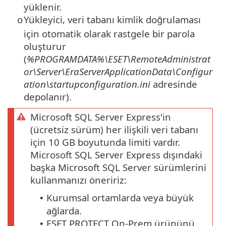
yüklenir.
Yükleyici, veri tabanı kimlik doğrulaması
o
için otomatik olarak rastgele bir parola
oluşturur
(
%PROGRAMDATA%\ESET\RemoteAdministrat
or\Server\EraServerApplicationData\Configur
ation\startupconfiguration.ini
adresinde
depolanır).
Microsoft SQL Server Express'in
(ücretsiz sürüm) her ilişkili veri tabanı
için 10 GB boyutunda limiti vardır.
Microsoft SQL Server Express dışındaki
başka Microsoft SQL Server sürümlerini
kullanmanızı öneririz:
Kurumsal ortamlarda veya büyük
•
ağlarda.
ESET PROTECT On-Prem ürününü
•