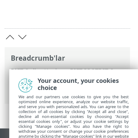
Breadcrumb'lar
ESET Online Yardım
>
ESET PROTECT On-
Prem
>
Yükselt
>
Veri Tabanı Sunucusu
Your account, your cookies
Yedekleme/Yükseltme
> Veri Tabanı
choice
Sunucu Yükseltmesi
We and our partners use cookies to give you the best
optimized online experience, analyze our website traffic,
and serve you with personalized ads. You can agree to the
collection of all cookies by clicking "Accept all and close",
decline all non-essential cookies by choosing "Accept
essential cookies only", or adjust your cookie settings by
clicking "Manage cookies". You also have the right to
withdraw your consent or change your cookie preferences
anytime by clicking the "Manage cookies" link in our website