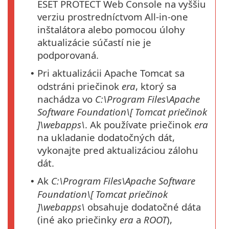
ESET PROTECT Web Console na vyššiu
verziu prostredníctvom All-in-one
inštalátora alebo pomocou úlohy
aktualizácie súčastí nie je
podporovaná.
Pri aktualizácii Apache Tomcat sa
•
odstráni priečinok
era
, ktorý sa
nachádza vo
C:\Program Files\Apache
Software Foundation\[
Tomcat
priečinok
]\webapps\
. Ak používate priečinok
era
na ukladanie dodatočných dát,
vykonajte pred aktualizáciou zálohu
dát.
Ak
C:\Program Files\Apache Software
•
Foundation\[
Tomcat
priečinok
]\webapps\
obsahuje dodatočné dáta
(iné ako priečinky
era
a
ROOT
),