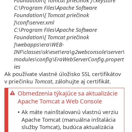
Foundation\[
Tomcat
priečinok
]\
.keystore
C:\Program Files\Apache Software
Foundation\[
Tomcat
priečinok
]\
conf\server.xml
C:\Program Files\Apache Software
Foundation\[
Tomcat
priečinok
]\
webapps\era\WEB-
INF\classes\sk\eset\era\g2webconsole\server\
modules\config\EraWebServerConfig.propert
ies
Ak používate vlastné úložisko SSL certifikátov
v priečinku
Tomcat
, zálohujte aj certifikát.
Obmedzenia týkajúce sa aktualizácie
Apache Tomcat a Web Console
Ak máte nainštalovanú vlastnú verziu
•
Apache Tomcat (manuálna inštalácia
služby Tomcat), budúca aktualizácia