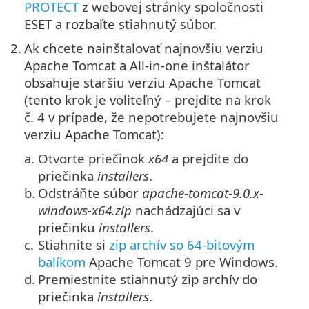
PROTECT
z webovej stránky spoločnosti
ESET a rozbaľte stiahnutý súbor.
2.
Ak chcete nainštalovať najnovšiu verziu
Apache Tomcat a All-in-one inštalátor
obsahuje staršiu verziu Apache Tomcat
(tento krok je voliteľný – prejdite na krok
č. 4 v prípade, že nepotrebujete najnovšiu
verziu Apache Tomcat):
a.
Otvorte priečinok
x64
a prejdite do
priečinka
installers
.
b.
Odstráňte súbor
apache-tomcat-9.0.x-
windows-x64.zip
nachádzajúci sa v
priečinku
installers
.
c.
Stiahnite si
zip archív so 64-bitovým
balíkom
Apache Tomcat 9
pre Windows.
d.
Premiestnite stiahnutý zip archív do
priečinka
installers
.