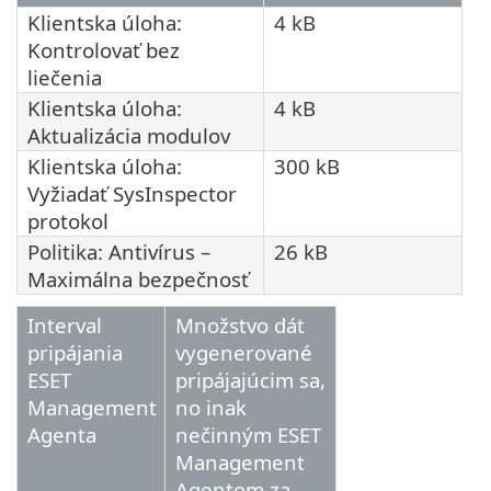
Klientska úloha:
4 kB
Kontrolovať bez
liečenia
Klientska úloha:
4 kB
Aktualizácia modulov
Klientska úloha:
300 kB
Vyžiadať SysInspector
protokol
Politika: Antivírus –
26 kB
Maximálna bezpečnosť
Interval
Množstvo dát
pripájania
vygenerované
ESET
pripájajúcim sa,
Management
no inak
Agenta
nečinným ESET
Management
Agentom za