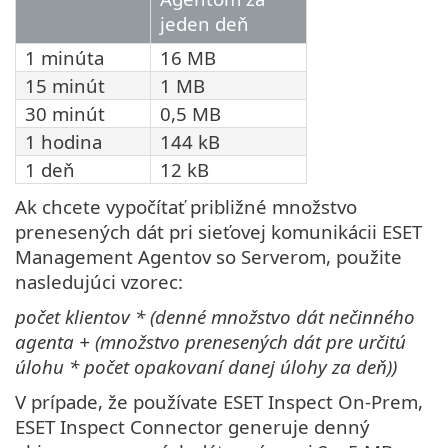
jeden deň
1 minúta
16 MB
15 minút
1 MB
30 minút
0,5 MB
1 hodina
144 kB
1 deň
12 kB
Ak chcete vypočítať približné množstvo
prenesených dát pri sieťovej komunikácii ESET
Management Agentov so Serverom, použite
nasledujúci vzorec:
počet klientov * (denné množstvo dát nečinného
agenta + (množstvo prenesených dát pre určitú
úlohu * počet opakovaní danej úlohy za deň))
V prípade, že používate ESET Inspect On-Prem,
ESET Inspect Connector generuje denný