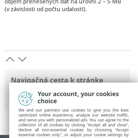
objem prenesených dát na úrovni 2 – 5 MB
(v závislosti od počtu udalostí).
Navigačná cesta k stránke
ESET Online pomocník
>
ESET PROTECT
Your account, your cookies
On-Prem
>
Špecifikácie
> Sieť
choice
We and our partners use cookies to give you the best
optimized online experience, analyze our website traffic,
and serve you with personalized ads. You can agree to the
collection of all cookies by clicking "Accept all and close",
decline all non-essential cookies by choosing "Accept
essential cookies only", or adjust your cookie settings by