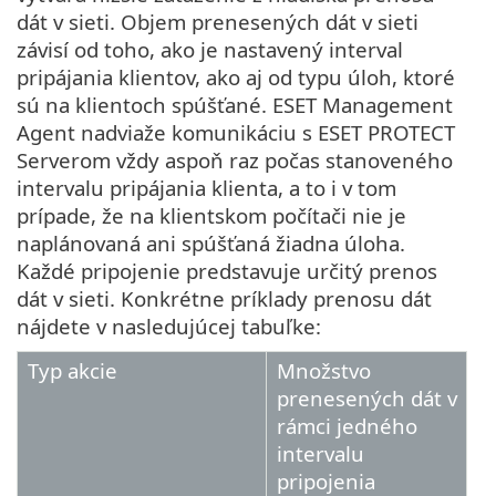
dát v sieti. Objem prenesených dát v sieti
závisí od toho, ako je nastavený interval
pripájania klientov, ako aj od typu úloh, ktoré
sú na klientoch spúšťané. ESET Management
Agent nadviaže komunikáciu s ESET PROTECT
Serverom vždy aspoň raz počas stanoveného
intervalu pripájania klienta, a to i v tom
prípade, že na klientskom počítači nie je
naplánovaná ani spúšťaná žiadna úloha.
Každé pripojenie predstavuje určitý prenos
dát v sieti. Konkrétne príklady prenosu dát
nájdete v nasledujúcej tabuľke:
Typ akcie
Množstvo
prenesených dát v
rámci jedného
intervalu
pripojenia